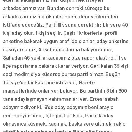
arkadaşlarımız var. Bundan sonraki süreçte bu
arkadaşlarımızın birikimlerinden, deneyimlerinden
istifade edeceğiz. Partililik şunu gerektirir; bir yere 40
kişi aday olur, 1 kişi seçilir. Çeşitli kriterlerle, profil
anketine bakarak uygun profilde olanları aday anketine
sokuyorsunuz. Anket sonuçlarına bakıyorsunuz.
Sahadan 46 vekil arkadaşımız bize rapor ulaştırdı. İl ve
ilçe raporlarına bakarak karar veriyor. Geri kalan 39 kişi
seçilmedim diye küserse burası parti olmaz. Bugün
Türkiye’de bir kaç tane istifa var. Gazete
manşetlerinde onlar yer buluyor. Bu partinin 3 bin 600
tane adaylaşmayan kahramanları var. Ertesi sabah
adayımız diyor ki, ‘8’de aday adayımız beni arayıp
emrindeyim’ dedi. İşte particilik bu. Partilik aday
olmayınca küsmek, kaçmak, başka yere gitmek, rakip
gördükleri ve gelseler İzmir’in iliğini sömürecek