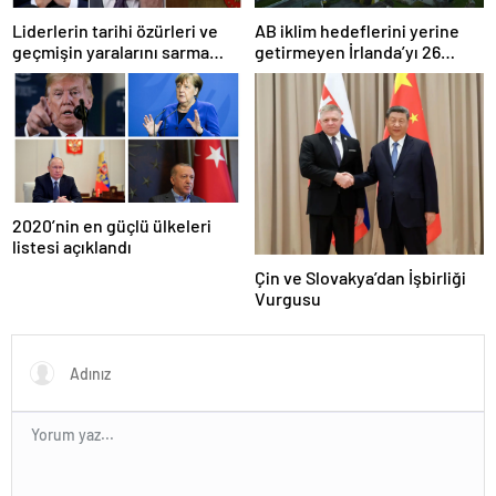
Liderlerin tarihi özürleri ve
AB iklim hedeflerini yerine
geçmişin yaralarını sarma
getirmeyen İrlanda’yı 26
çabaları
milyar euroluk ceza bekliyor
olabilir
2020’nin en güçlü ülkeleri
listesi açıklandı
Çin ve Slovakya’dan İşbirliği
Vurgusu