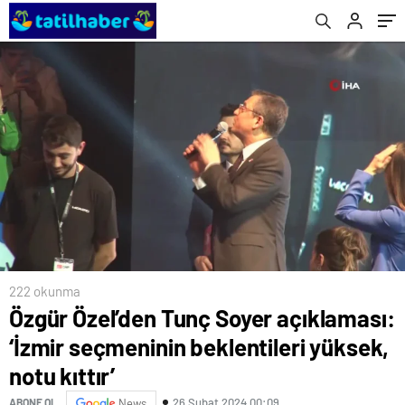
222 okunma
Özgür Özel’den Tunç Soyer açıklaması:
‘İzmir seçmeninin beklentileri yüksek,
notu kıttır’
26 Şubat 2024 00:09
ABONE OL
News