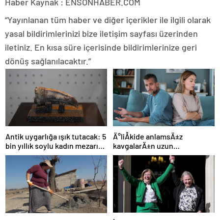
Haber Kaynak : ENSONHABER.COM
“Yayınlanan tüm haber ve diğer içerikler ile ilgili olarak
yasal bildirimlerinizi bize iletişim sayfası üzerinden
iletiniz. En kısa süre içerisinde bildirimlerinize geri
dönüş sağlanılacaktır.”
Ä°liÅkide anlamsÄ±z
Antik uygarlığa ışık tutacak: 5
kavgalarÄ±n uzun
bin yıllık soylu kadın mezarı
sÃ¼rmesini engellemenin 5
bulundu!
yolu