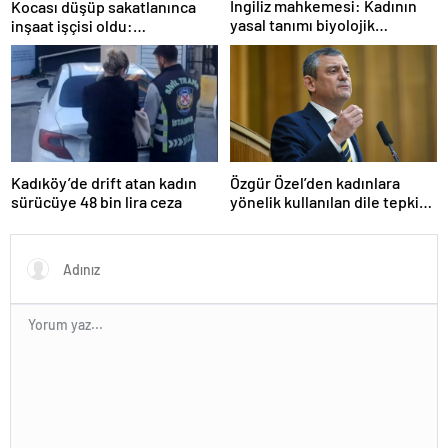
İngiliz mahkemesi: Kadının
Kocası düşüp sakatlanınca
yasal tanımı biyolojik
inşaat işçisi oldu:
cinsiyete dayanır
Dekorasyon, ısı yalıtım,
boya… Yapamadığı iş yok
Özgür Özel’den kadınlara
Kadıköy’de drift atan kadın
yönelik kullanılan dile tepki:
sürücüye 48 bin lira ceza
“Utanmazca hakaret ettiler”