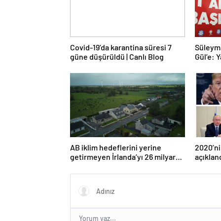
Covid-19’da karantina süresi 7
Süleym
güne düşürüldü | Canlı Blog
Gül’e: Y
AB iklim hedeflerini yerine
2020’ni
getirmeyen İrlanda’yı 26 milyar
açıklan
euroluk ceza bekliyor olabilir