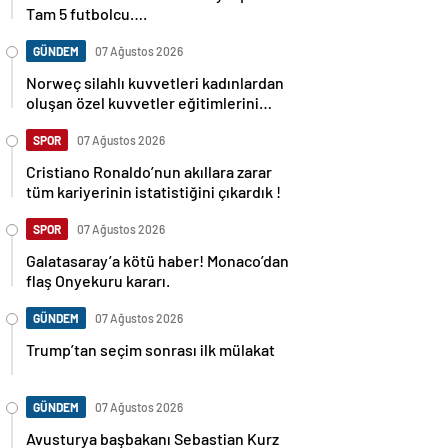
Tam 5 futbolcu….
GÜNDEM
07 Ağustos 2026
Norweç silahlı kuvvetleri kadınlardan
oluşan özel kuvvetler eğitimlerini
başlattı.
SPOR
07 Ağustos 2026
Cristiano Ronaldo’nun akıllara zarar
tüm kariyerinin istatistiğini çıkardık !
SPOR
07 Ağustos 2026
Galatasaray’a kötü haber! Monaco’dan
flaş Onyekuru kararı.
GÜNDEM
07 Ağustos 2026
Trump’tan seçim sonrası ilk mülakat
GÜNDEM
07 Ağustos 2026
Avusturya başbakanı Sebastian Kurz