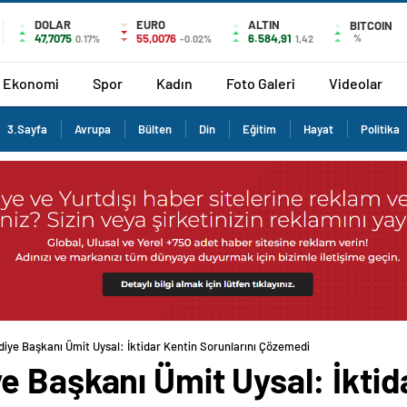
DOLAR
EURO
ALTIN
BITCOIN
47,7075
55,0076
6.584,91
%
0.17%
-0.02%
1,42
Ekonomi
Spor
Kadın
Foto Galeri
Videolar
3.Sayfa
Avrupa
Bülten
Din
Eğitim
Hayat
Politika
iye Başkanı Ümit Uysal: İktidar Kentin Sorunlarını Çözemedi
 Başkanı Ümit Uysal: İktid