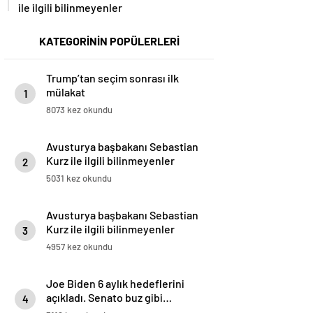
ile ilgili bilinmeyenler
KATEGORİNİN POPÜLERLERİ
Trump’tan seçim sonrası ilk
mülakat
1
8073 kez okundu
Avusturya başbakanı Sebastian
Kurz ile ilgili bilinmeyenler
2
5031 kez okundu
Avusturya başbakanı Sebastian
Kurz ile ilgili bilinmeyenler
3
4957 kez okundu
Joe Biden 6 aylık hedeflerini
açıkladı. Senato buz gibi…
4