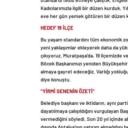
standardı tesis etmeye çalıştık. Engell
Kadınlarımızla ilgili bir düzen kurduk. 
eve her gün yemek götüren bir düzen k
HEDEF 19 İLÇE
Bu yaşam standardını tüm ekonomik zor
yeni yaklaşımlar ekleyerek daha da yüks
çıkıyoruz. Muratpaşa’da, 19 ilçemizde v
Böcek Başkanımızı yeniden Büyükşehir 
almaya gayret edeceğiz. Varlığı yokluğu
diye konuştu.
“YİRMİ SENENİN ÖZETİ”
Belediye başkanı ve iktidarın, aynı part
dayatılmaya çalışıldığını vurgulayan Baş
vermediğini söyledi. Son 20 yıl içinde a
dışında Antalya’nın yatırım almadığını 