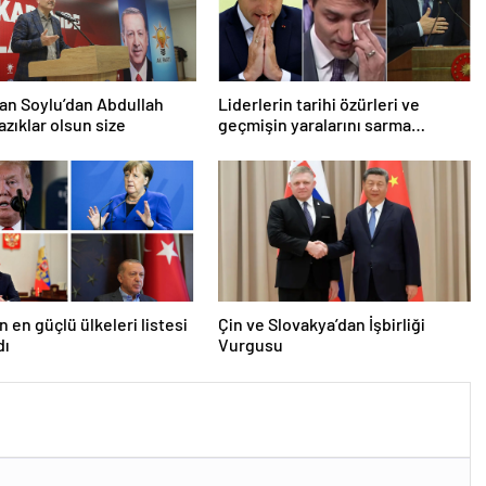
an Soylu’dan Abdullah
Liderlerin tarihi özürleri ve
azıklar olsun size
geçmişin yaralarını sarma
çabaları
n en güçlü ülkeleri listesi
Çin ve Slovakya’dan İşbirliği
dı
Vurgusu