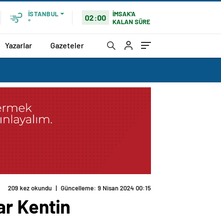
İMSAK'A
İSTANBUL
02:00
KALAN SÜRE
°
Yazarlar
Gazeteler
209 kez okundu
|
Güncelleme: 9 Nisan 2024 00:15
ar Kentin