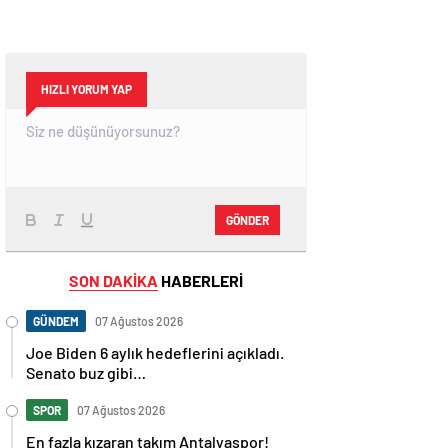
HIZLI YORUM YAP
GÖNDER
SON DAKİKA
HABERLERİ
GÜNDEM
07 Ağustos 2026
Joe Biden 6 aylık hedeflerini açıkladı.
Senato buz gibi…
SPOR
07 Ağustos 2026
En fazla kızaran takım Antalyaspor!