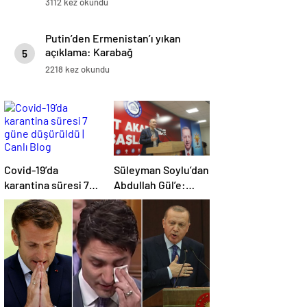
3112 kez okundu
Putin’den Ermenistan’ı yıkan
açıklama: Karabağ
5
Azerbaycan’ın ayrılmaz bir
2218 kez okundu
parçasıdır!
Covid-19’da
Süleyman Soylu’dan
karantina süresi 7
Abdullah Gül’e:
güne düşürüldü |
Yazıklar olsun size
Canlı Blog