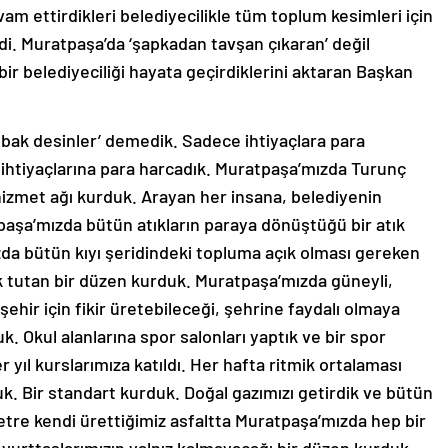
am ettirdikleri belediyecilikle tüm toplum kesimleri için
di. Muratpaşa’da ‘şapkadan tavşan çıkaran’ değil
ir belediyeciliği hayata geçirdiklerini aktaran Başkan
e bak desinler’ demedik. Sadece ihtiyaçlara para
in ihtiyaçlarına para harcadık. Muratpaşa’mızda Turunç
 hizmet ağı kurduk. Arayan her insana, belediyenin
paşa’mızda bütün atıkların paraya dönüştüğü bir atık
da bütün kıyı şeridindeki topluma açık olması gereken
ık tutan bir düzen kurduk. Muratpaşa’mızda güneyli,
şehir için fikir üretebileceği, şehrine faydalı olmaya
k. Okul alanlarına spor salonları yaptık ve bir spor
r yıl kurslarımıza katıldı. Her hafta ritmik ortalaması
duk. Bir standart kurduk. Doğal gazımızı getirdik ve bütün
etre kendi ürettiğimiz asfaltta Muratpaşa’mızda hep bir