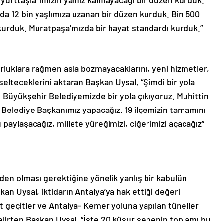
i yurttaşlarımızın yalnız kalmayacağı bir düzen kurduk.
Yılda 12 bin yaşlımıza uzanan bir düzen kurduk. Bin 500
urduk. Muratpaşa’mızda bir hayat standardı kurduk.”
luklara rağmen asla bozmayacaklarını, yeni hizmetler,
elteceklerini aktaran Başkan Uysal, “Şimdi bir yola
e Büyükşehir Belediyemizde bir yola çıkıyoruz. Muhittin
Belediye Başkanımız yapacağız. 19 ilçemizin tamamını
 paylaşacağız, millete yüreğimizi, ciğerimizi açacağız”
iden olması gerektiğine yönelik yanlış bir kabulün
kan Uysal, iktidarın Antalya’ya hak ettiği değeri
lt geçitler ve Antalya- Kemer yoluna yapılan tüneller
belirten Başkan Uysal, “İşte 20 küsur senenin toplamı bu.