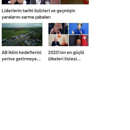
Liderlerin tarihi özürleri ve geçmişin
yaralarını sarma çabaları
AB iklim hedeflerini
2020’nin en güçlü
yerine getirmeyen
ülkeleri listesi
İrlanda’yı 26 milyar
açıklandı
euroluk ceza
bekliyor olabilir