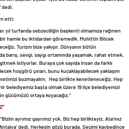
 dedi.
m etti:
 her yıl turfanda sebzeciliğin başkenti olmamıza rağmen
 bir hamle bu iktidardan göremedik. Muhittin Böcek
ceğiz. Turizm bize yakışır. Dünyanın bütün
ada barış, sevgi, saygı ortamında yaşamak, rahat etmek,
gitmek istiyorlar. Buraya çok sayıda insan da farklı
lecek hoşgörü çınarı, bunu kucaklayabilecek yaklaşım
kametimizi bozmayalım. Hep birlikte kenetleneceğiz. Hep
ehir belediyemiz başta olmak üzere 19 ilçe belediyemizi
ün gücümüzü ortaya koyacağız.”
Z”
izim ayrımız gayrımız yok. Biz hep birlikteyiz. Ata’mız
i Antalya’ dedi. Herkesin gözü burada. Seçimi kaybedince