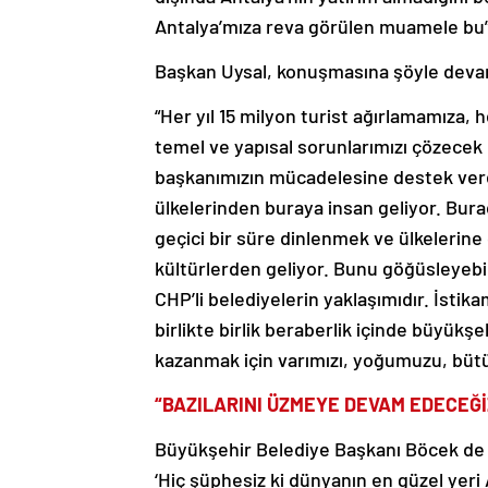
Antalya’mıza reva görülen muamele bu”
Başkan Uysal, konuşmasına şöyle deva
“Her yıl 15 milyon turist ağırlamamıza,
temel ve yapısal sorunlarımızı çözecek
başkanımızın mücadelesine destek vere
ülkelerinden buraya insan geliyor. Bur
geçici bir süre dinlenmek ve ülkelerine 
kültürlerden geliyor. Bunu göğüsleyebi
CHP’li belediyelerin yaklaşımıdır. İsti
birlikte birlik beraberlik içinde büyükş
kazanmak için varımızı, yoğumuzu, büt
“BAZILARINI ÜZMEYE DEVAM EDECEĞİ
Büyükşehir Belediye Başkanı Böcek de “B
‘Hiç şüphesiz ki dünyanın en güzel yer