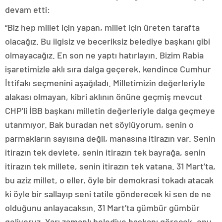
devam etti:
“Biz hep millet için yapan, millet için üreten tarafta
olacağız. Bu ilgisiz ve beceriksiz belediye başkanı gibi
olmayacağız. En son ne yaptı hatırlayın. Bizim Rabia
işaretimizle aklı sıra dalga geçerek, kendince Cumhur
İttifakı seçmenini aşağıladı. Milletimizin değerleriyle
alakası olmayan, kibri aklının önüne geçmiş mevcut
CHP’li İBB başkanı milletin değerleriyle dalga geçmeye
utanmıyor. Bak buradan net söylüyorum, senin o
parmakların sayısına değil, manasına itirazın var. Senin
itirazın tek devlete, senin itirazın tek bayrağa, senin
itirazın tek millete, senin itirazın tek vatana. 31 Mart’ta,
bu aziz millet, o eller, öyle bir demokrasi tokadı atacak
ki öyle bir sallayıp seni tatile gönderecek ki sen de ne
olduğunu anlayacaksın. 31 Mart’ta gümbür gümbür
geliyoruz. Yarı zamanlı belediye başkanı görecek, onu