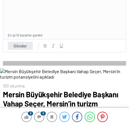
En az 10 karakter gerekli
Gönder
193 okunma
Mersin Büyükşehir Belediye Başkanı
Vahap Seçer, Mersin’in turizm
potansiyelini açıkladı
0
0
0
0
31 Temmuz 2024 00:54
ABONE OL
News