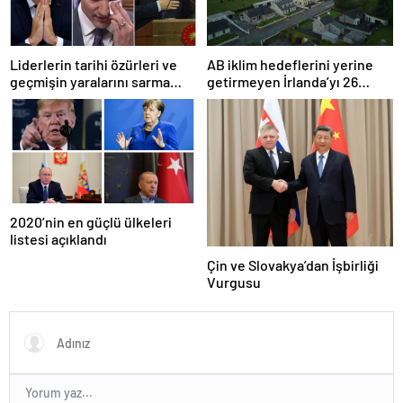
Liderlerin tarihi özürleri ve
AB iklim hedeflerini yerine
geçmişin yaralarını sarma
getirmeyen İrlanda’yı 26
çabaları
milyar euroluk ceza bekliyor
olabilir
2020’nin en güçlü ülkeleri
listesi açıklandı
Çin ve Slovakya’dan İşbirliği
Vurgusu