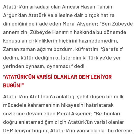
Atatürk’ün arkadaşı olan Amcası Hasan Tahsin
Argun’dan Atatürk ve ailesine dair birçok hatıra
dinlediğini de ifade eden Meral Akşener; “Ben Zübeyde
annemizin, Zübeyde Hanım’ın hakkında bu dönemde
konuşulan çirkinliklerin hiçbirini hazmedemedim.
Zaman zaman ağzımı bozdum, küfrettim. ‘Şerefsiz’
dedim, küfür dediğim o. İsterdim ki Türkiye’de yer
yerinden oynasın, oynamadı.” dedi.
“
ATATÜRK’ÜN VARİSİ OLANLAR DEM’LENİYOR
BUGÜN!”
Atatürk’ün Afet İnan’a anlattığı şehit düşen bir milli
mücadele kahramanının hikayesini hatırlatarak
sözlerine devam eden Meral Akşener; “Biz bunları
doğru anlatamadığımız için Atatürk’ün varisi olanlar
DEM’leniyor bugün. Atatürk’ün varisi olanlar bu derece