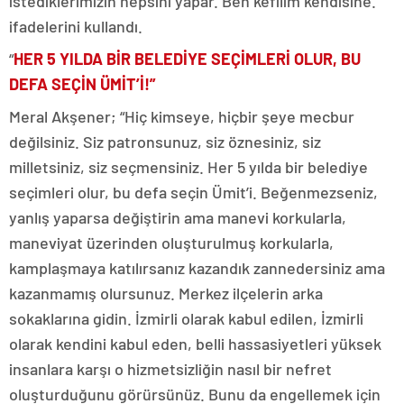
istediklerimizin hepsini yapar. Ben kefilim kendisine.”
ifadelerini kullandı.
“
HER 5 YILDA BİR BELEDİYE SEÇİMLERİ OLUR, BU
DEFA SEÇİN ÜMİT’İ!”
Meral Akşener; “Hiç kimseye, hiçbir şeye mecbur
değilsiniz. Siz patronsunuz, siz öznesiniz, siz
milletsiniz, siz seçmensiniz. Her 5 yılda bir belediye
seçimleri olur, bu defa seçin Ümit’i. Beğenmezseniz,
yanlış yaparsa değiştirin ama manevi korkularla,
maneviyat üzerinden oluşturulmuş korkularla,
kamplaşmaya katılırsanız kazandık zannedersiniz ama
kazanmamış olursunuz. Merkez ilçelerin arka
sokaklarına gidin. İzmirli olarak kabul edilen, İzmirli
olarak kendini kabul eden, belli hassasiyetleri yüksek
insanlara karşı o hizmetsizliğin nasıl bir nefret
oluşturduğunu görürsünüz. Bunu da engellemek için