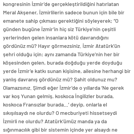
kongresinin İzmir’de gerçekleştirildiğini hatırlatan
Meral Akşener, İzmirlilerin sadece bunun için bile bir
emanete sahip çıkması gerektiğini söyleyerek; “O
günden bugüne İzmir’in hiç siz Türkiye’nin çeşitli
yerlerinden gelen insanlara kötü davrandığını
gördünüz mü? Hayır görmezsiniz. İzmir Atatürk’ün
şehri olduğu için; aynı zamanda Türkiye’nin her bir
köşesinden gelen, burada doğduğu yerde doyduğu
yerde İzmir’e katkı sunan kişisine, ailesine herhangi bir
yanlış davranış gördünüz mü? Şahit oldunuz mu?
Olamazsınız. Şimdi eğer İzmir’de o yıllarda ‘Ne gerek
var koş Yunan gelmiş, koskoca İngilizler burada,
koskoca Fransızlar burada…’ deyip, onlarla el
sıkışılsaydı ne olurdu? O mecburiyeti hissetseydi
İzmirli ne olurdu? Atatürk’ümüz manda ya da
sığınmacılık gibi bir sistemin içinde yer alsaydı ne