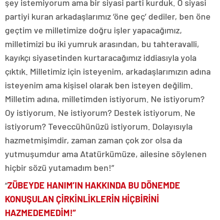
şey istemiyorum ama bir siyasi parti kurduk. O siyasi
partiyi kuran arkadaşlarımız ‘öne geç’ dediler, ben öne
geçtim ve milletimize doğru işler yapacağımız,
milletimizi bu iki yumruk arasından, bu tahteravalli,
kayıkçı siyasetinden kurtaracağımız iddiasıyla yola
çıktık. Milletimiz için isteyenim, arkadaşlarımızın adına
isteyenim ama kişisel olarak ben isteyen değilim.
Milletim adına, milletimden istiyorum. Ne istiyorum?
Oy istiyorum. Ne istiyorum? Destek istiyorum. Ne
istiyorum? Teveccühünüzü istiyorum. Dolayısıyla
hazmetmişimdir, zaman zaman çok zor olsa da
yutmuşumdur ama Atatürkümüze, ailesine söylenen
hiçbir sözü yutamadım ben!”
“
ZÜBEYDE HANIM’IN HAKKINDA BU DÖNEMDE
KONUŞULAN ÇİRKİNLİKLERİN HİÇBİRİNİ
HAZMEDEMEDİM!”