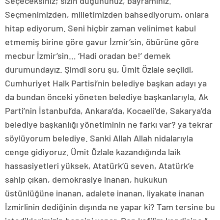
Seçeceksiniz; sizin düğününüz, bayramınız.
Seçmenimizden, milletimizden bahsediyorum, onlara
hitap ediyorum. Seni hiçbir zaman velinimet kabul
etmemiş birine göre gavur İzmir’sin, öbürüne göre
mecbur İzmir’sin… ‘Hadi oradan be!’ demek
durumundayız. Şimdi soru şu, Ümit Özlale seçildi,
Cumhuriyet Halk Partisi’nin belediye başkan adayı ya
da bundan önceki yöneten belediye başkanlarıyla, Ak
Parti’nin İstanbul’da, Ankara’da, Kocaeli’de, Sakarya’da
belediye başkanlığı yönetiminin ne farkı var? ya tekrar
söylüyorum belediye. Sanki Allah Allah nidalarıyla
cenge gidiyoruz. Ümit Özlale kazandığında laik
hassasiyetleri yüksek, Atatürk’ü seven, Atatürk’e
sahip çıkan, demokrasiye inanan, hukukun
üstünlüğüne inanan, adalete inanan, liyakate inanan
İzmirlinin dediğinin dışında ne yapar ki? Tam tersine bu