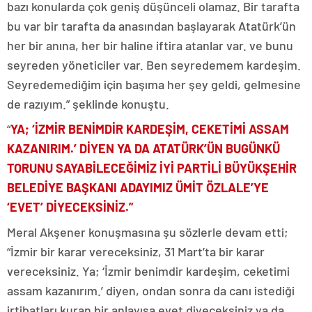
bazı konularda çok geniş düşünceli olamaz. Bir tarafta
bu var bir tarafta da anasından başlayarak Atatürk’ün
her bir anına, her bir haline iftira atanlar var. ve bunu
seyreden yöneticiler var. Ben seyredemem kardeşim.
Seyredemediğim için başıma her şey geldi, gelmesine
de razıyım.” şeklinde konuştu.
“
YA; ‘İZMİR BENİMDİR KARDEŞİM, CEKETİMİ ASSAM
KAZANIRIM.’ DİYEN YA DA ATATÜRK’ÜN BUGÜNKÜ
TORUNU SAYABİLECEĞİMİZ İYİ PARTİLİ BÜYÜKŞEHİR
BELEDİYE BAŞKANI ADAYIMIZ ÜMİT ÖZLALE’YE
‘EVET’ DİYECEKSİNİZ.”
Meral Akşener konuşmasına şu sözlerle devam etti;
“İzmir bir karar vereceksiniz, 31 Mart’ta bir karar
vereceksiniz. Ya; ‘İzmir benimdir kardeşim, ceketimi
assam kazanırım.’ diyen, ondan sonra da canı istediği
irtibatları kuran bir anlayışa evet diyeceksiniz ya da