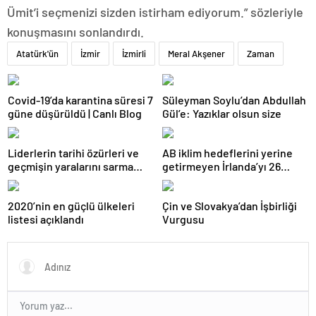
Ümit’i seçmenizi sizden istirham ediyorum.” sözleriyle
konuşmasını sonlandırdı.
Atatürk'ün
İzmir
İzmirli
Meral Akşener
Zaman
Covid-19’da karantina süresi 7
Süleyman Soylu’dan Abdullah
güne düşürüldü | Canlı Blog
Gül’e: Yazıklar olsun size
Liderlerin tarihi özürleri ve
AB iklim hedeflerini yerine
geçmişin yaralarını sarma
getirmeyen İrlanda’yı 26
çabaları
milyar euroluk ceza bekliyor
olabilir
2020’nin en güçlü ülkeleri
Çin ve Slovakya’dan İşbirliği
listesi açıklandı
Vurgusu