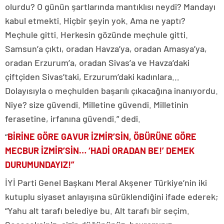
olurdu? O günün şartlarında mantıklısı neydi? Mandayı
kabul etmekti. Hiçbir şeyin yok. Ama ne yaptı?
Meçhule gitti. Herkesin gözünde meçhule gitti.
Samsun’a çıktı, oradan Havza’ya, oradan Amasya’ya,
oradan Erzurum’a, oradan Sivas’a ve Havza’daki
çiftçiden Sivas’taki, Erzurum’daki kadınlara…
Dolayısıyla o meçhulden başarılı çıkacağına inanıyordu.
Niye? size güvendi. Milletine güvendi. Milletinin
ferasetine, irfanına güvendi.” dedi.
“
BİRİNE GÖRE GAVUR İZMİR’SİN, ÖBÜRÜNE GÖRE
MECBUR İZMİR’SİN… ‘HADİ ORADAN BE!’ DEMEK
DURUMUNDAYIZ!”
İYİ Parti Genel Başkanı Meral Akşener Türkiye’nin iki
kutuplu siyaset anlayışına sürüklendiğini ifade ederek;
“Yahu alt tarafı belediye bu. Alt tarafı bir seçim.