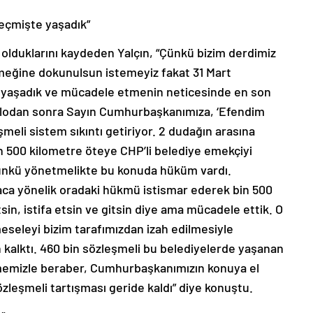
geçmişte yaşadık”
lduklarını kaydeden Yalçın, “Çünkü bizim derdimiz
meğine dokunulsun istemeyiz fakat 31 Mart
 yaşadık ve mücadele etmenin neticesinde en son
ablodan sonra Sayın Cumhurbaşkanımıza, ‘Efendim
meli sistem sıkıntı getiriyor. 2 dudağın arasına
in 500 kilometre öteye CHP’li belediye emekçiyi
Çünkü yönetmelikte bu konuda hüküm vardı.
iyaca yönelik oradaki hükmü istismar ederek bin 500
in, istifa etsin ve gitsin diye ama mücadele ettik. O
eleyi bizim tarafımızdan izah edilmesiyle
 kalktı. 460 bin sözleşmeli bu belediyelerde yaşanan
memizle beraber, Cumhurbaşkanımızın konuya el
zleşmeli tartışması geride kaldı” diye konuştu.