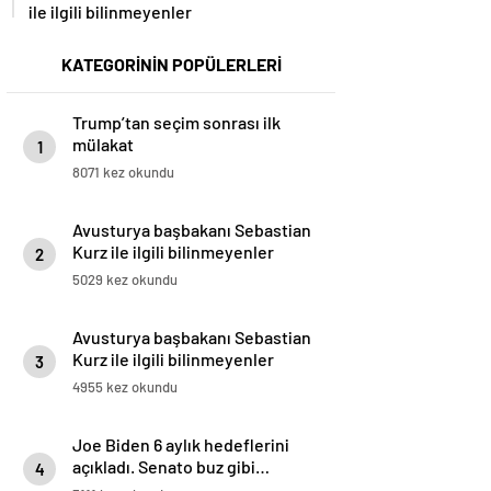
ile ilgili bilinmeyenler
KATEGORİNİN POPÜLERLERİ
Trump’tan seçim sonrası ilk
mülakat
1
8071 kez okundu
Avusturya başbakanı Sebastian
Kurz ile ilgili bilinmeyenler
2
5029 kez okundu
Avusturya başbakanı Sebastian
Kurz ile ilgili bilinmeyenler
3
4955 kez okundu
Joe Biden 6 aylık hedeflerini
açıkladı. Senato buz gibi…
4