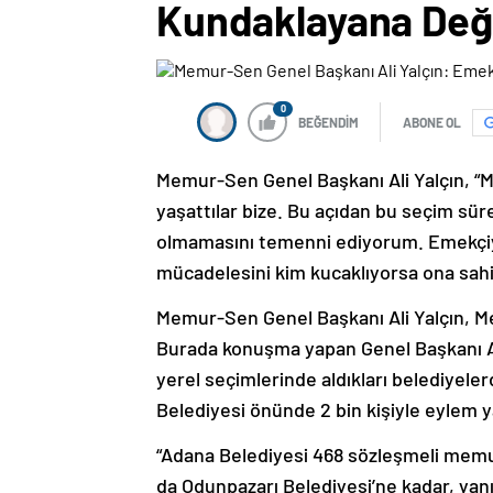
Kundaklayana Deği
0
BEĞENDİM
ABONE OL
Memur-Sen Genel Başkanı Ali Yalçın, “M
yaşattılar bize. Bu açıdan bu seçim sür
olmamasını temenni ediyorum. Emekçiye
mücadelesini kim kucaklıyorsa ona sahip
Memur-Sen Genel Başkanı Ali Yalçın, Mem
Burada konuşma yapan Genel Başkanı Ali 
yerel seçimlerinde aldıkları belediyeler
Belediyesi önünde 2 bin kişiyle eylem ya
“Adana Belediyesi 468 sözleşmeli memu
da Odunpazarı Belediyesi’ne kadar, yanı