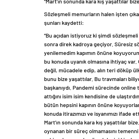
“Mart’ın sonunda kara kış yaşattılar bize
Sözleşmeli memurların halen işten çıkar
şunları kaydetti:
“Bu açıdan istiyoruz ki şimdi sözleşmeli 
sonra direk kadroya geçiyor. Süresiz s
yenilemedim kapımın önüne koyuyorum di
bu konuda uyanık olmasına ihtiyaç var.
değil, mücadele edip, alın teri döküp ü
bunu bize yaşattılar. Bu travmaları bil
başkanıydı. Pandemi sürecinde online top
attığını isim isim kendisine de ulaştır
bütün hepsini kapının önüne koyuyorla
konuda itirazımızı ve isyanımızı ifade e
Mart’ın sonunda kara kış yaşattılar biz
oynanan bir süreç olmamasını temenni