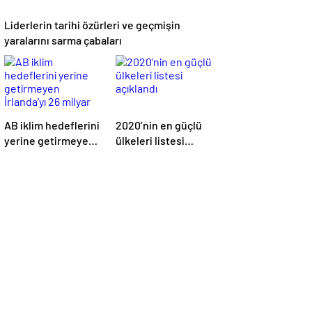
Liderlerin tarihi özürleri ve geçmişin
yaralarını sarma çabaları
AB iklim hedeflerini
2020’nin en güçlü
yerine getirmeyen
ülkeleri listesi
İrlanda’yı 26 milyar
açıklandı
euroluk ceza
bekliyor olabilir