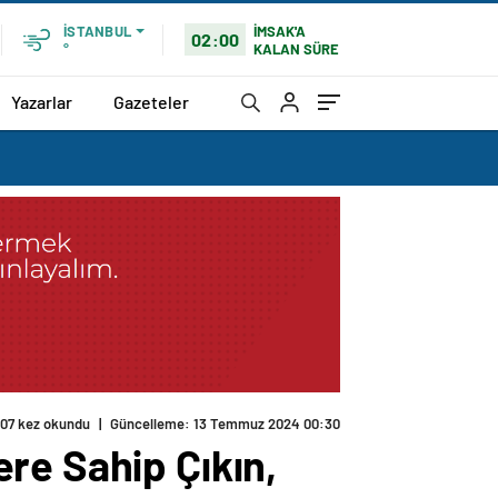
İMSAK'A
İSTANBUL
02:00
KALAN SÜRE
°
Yazarlar
Gazeteler
07 kez okundu
|
Güncelleme: 13 Temmuz 2024 00:30
re Sahip Çıkın,