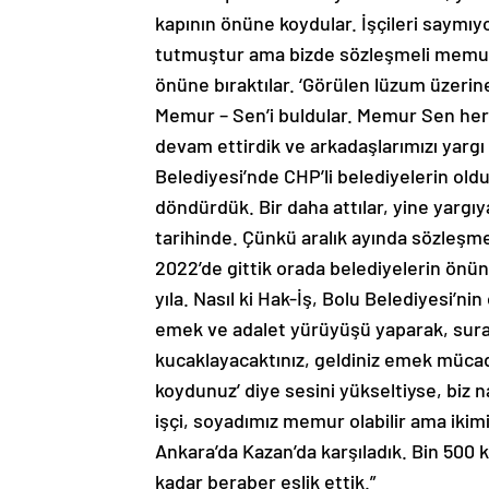
kapının önüne koydular. İşçileri saymıyoru
tutmuştur ama bizde sözleşmeli memur ol
önüne bıraktılar. ‘Görülen lüzum üzerine
Memur – Sen’i buldular. Memur Sen her 
devam ettirdik ve arkadaşlarımızı yargı
Belediyesi’nde CHP’li belediyelerin oldu
döndürdük. Bir daha attılar, yine yargıy
tarihinde. Çünkü aralık ayında sözleşmel
2022’de gittik orada belediyelerin önü
yıla. Nasıl ki Hak-İş, Bolu Belediyesi’
emek ve adalet yürüyüşü yaparak, surat
kucaklayacaktınız, geldiniz emek mücad
koydunuz’ diye sesini yükseltiyse, biz n
işçi, soyadımız memur olabilir ama ikim
Ankara’da Kazan’da karşıladık. Bin 500 k
kadar beraber eşlik ettik.”