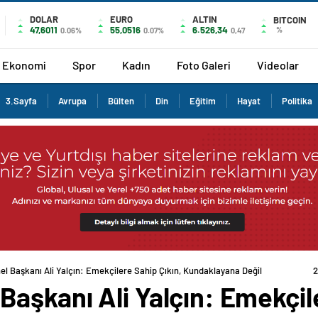
DOLAR
EURO
ALTIN
BITCOIN
47,6011
55,0516
6.526,34
%
0.06%
0.07%
0,47
Ekonomi
Spor
Kadın
Foto Galeri
Videolar
3.Sayfa
Avrupa
Bülten
Din
Eğitim
Hayat
Politika
 Başkanı Ali Yalçın: Emekçilere Sahip Çıkın, Kundaklayana Değil
2
aşkanı Ali Yalçın: Emekçile