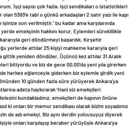
m. İşçi sayısı çok fazla, işçi sendikaları o istatistikleri
an 5393’e tabi o günkü arkadaşları 2 satır yazı ile kapı
 işinize son verilmiştir.’ bu kadar ama karşılarında
yerde emekçinin hakkını korur. Eylemleri süreklilikle
 kararıyla geri döndürmeyi başardık. Kırşehir
ğu yerlerde attılar 25 kişiyi mahkeme kararıyla geri
a gittik yeniden döndüler. Üçüncü kez attılar 31 Aralık
eri bitiyordu ve biz de gece 00.00’da yeni yıla girerken
nde herkes eğlenceyle giderken biz eylemle girdik yeni
nin önünden 10 günden fazla süre yürüyerek Ankara’ya
larına adeta haykırarak ‘Hani siz emekçileri
elesini kundakladınız, emekçileri de kapının önüne
asıl ki onları bir memur sendikası olarak bizim soyadımız
izin de adı emekçi. Biz aynı derdin yolcusuyuz diyerek
işiyle onları karşılayıp beraber yürüyüşle Ankara’ya