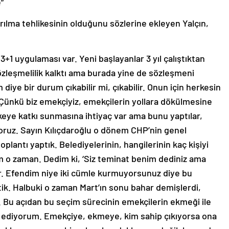
”
ılma tehlikesinin olduğunu sözlerine ekleyen Yalçın,
3+1 uygulaması var. Yeni başlayanlar 3 yıl çalıştıktan
özleşmelilik kalktı ama burada yine de sözleşmeni
ye bir durum çıkabilir mi, çıkabilir. Onun için herkesin
 Çünkü biz emekçiyiz, emekçilerin yollara dökülmesine
lkeye katkı sunmasına ihtiyaç var ama bunu yaptılar,
iyoruz. Sayın Kılıçdaroğlu o dönem CHP’nin genel
lantı yaptık. Belediyelerinin, hangilerinin kaç kişiyi
dım o zaman. Dedim ki, ‘Siz teminat benim dediniz ama
r. Efendim niye iki cümle kurmuyorsunuz diye bu
ttik. Halbuki o zaman Mart’ın sonu bahar demişlerdi,
e. Bu açıdan bu seçim sürecinin emekçilerin ekmeği ile
 ediyorum. Emekçiye, ekmeye, kim sahip çıkıyorsa ona