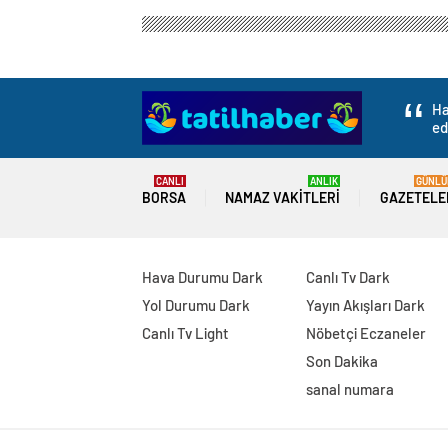
Ha
ed
CANLI
ANLIK
GÜNLÜ
BORSA
NAMAZ VAKITLERI
GAZETELE
Hava Durumu Dark
Canlı Tv Dark
Yol Durumu Dark
Yayın Akışları Dark
Canlı Tv Light
Nöbetçi Eczaneler
Son Dakika
sanal numara