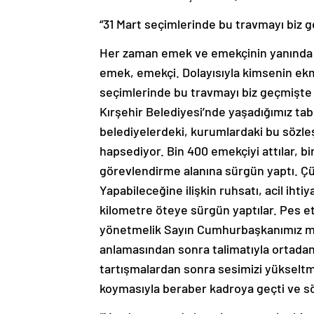
“31 Mart seçimlerinde bu travmayı biz 
Her zaman emek ve emekçinin yanında o
emek, emekçi. Dolayısıyla kimsenin ek
seçimlerinde bu travmayı biz geçmişte
Kırşehir Belediyesi’nde yaşadığımız t
belediyelerdeki, kurumlardaki bu sözleş
hapsediyor. Bin 400 emekçiyi attılar, b
görevlendirme alanına sürgün yaptı. 
Yapabileceğine ilişkin ruhsatı, acil iht
kilometre öteye sürgün yaptılar. Pes ets
yönetmelik Sayın Cumhurbaşkanımız mes
anlamasından sonra talimatıyla ortadan
tartışmalardan sonra sesimizi yükselt
koymasıyla beraber kadroya geçti ve sö