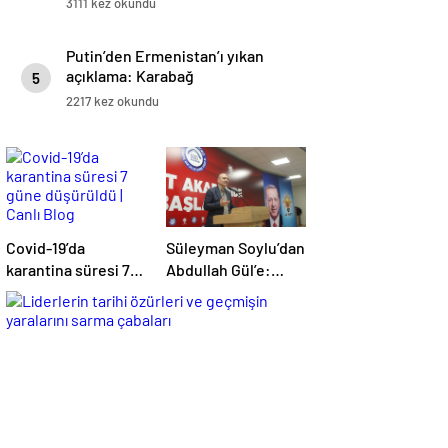
3111 kez okundu
Putin’den Ermenistan’ı yıkan
açıklama: Karabağ
5
Azerbaycan’ın ayrılmaz bir
2217 kez okundu
parçasıdır!
Covid-19’da
Süleyman Soylu’dan
karantina süresi 7
Abdullah Gül’e:
güne düşürüldü |
Yazıklar olsun size
Canlı Blog