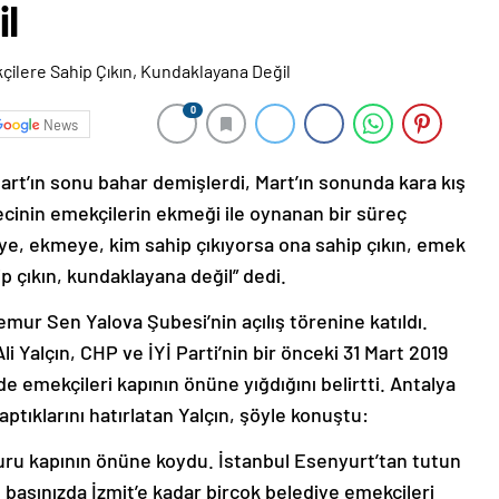
l
0
News
art’ın sonu bahar demişlerdi, Mart’ın sonunda kara kış
ecinin emekçilerin ekmeği ile oynanan bir süreç
, ekmeye, kim sahip çıkıyorsa ona sahip çıkın, emek
 çıkın, kundaklayana değil” dedi.
ur Sen Yalova Şubesi’nin açılış törenine katıldı.
Yalçın, CHP ve İYİ Parti’nin bir önceki 31 Mart 2019
de emekçileri kapının önüne yığdığını belirtti. Antalya
ptıklarını hatırlatan Yalçın, şöyle konuştu:
ru kapının önüne koydu. İstanbul Esenyurt’tan tutun
 başınızda İzmit’e kadar birçok belediye emekçileri