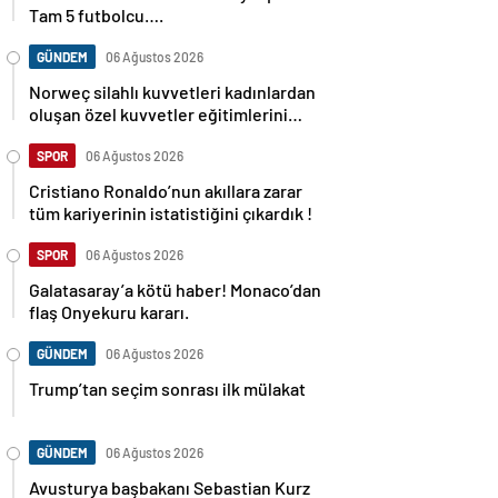
Tam 5 futbolcu….
GÜNDEM
06 Ağustos 2026
Norweç silahlı kuvvetleri kadınlardan
oluşan özel kuvvetler eğitimlerini
başlattı.
SPOR
06 Ağustos 2026
Cristiano Ronaldo’nun akıllara zarar
tüm kariyerinin istatistiğini çıkardık !
SPOR
06 Ağustos 2026
Galatasaray’a kötü haber! Monaco’dan
flaş Onyekuru kararı.
GÜNDEM
06 Ağustos 2026
Trump’tan seçim sonrası ilk mülakat
GÜNDEM
06 Ağustos 2026
Avusturya başbakanı Sebastian Kurz