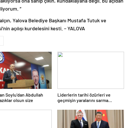
aklıyorsa ona sahip çıkın, kundaklayana değil. bu açıdan
liyorum. “
lçın, Yalova Belediye Başkanı Mustafa Tutuk ve
’nin açılışı kurdelesini kesti. – YALOVA
an Soylu’dan Abdullah
Liderlerin tarihi özürleri ve
azıklar olsun size
geçmişin yaralarını sarma
çabaları