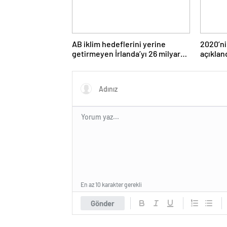
AB iklim hedeflerini yerine
2020’ni
getirmeyen İrlanda’yı 26 milyar
açıklan
euroluk ceza bekliyor olabilir
En az 10 karakter gerekli
Gönder