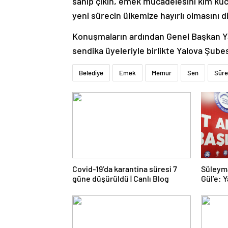
sahip çıkın, emek mücadelesini kim kuc
yeni sürecin ülkemize hayırlı olmasını di
Konuşmaların ardından Genel Başkan Ya
sendika üyeleriyle birlikte Yalova Şubesi
Belediye
Emek
Memur
Sen
Süre
Covid-19’da karantina süresi 7
Süleym
güne düşürüldü | Canlı Blog
Gül’e: Y