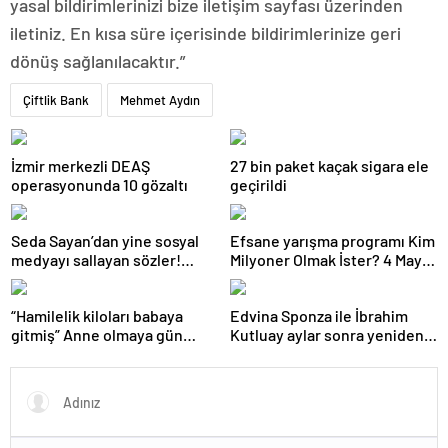
yasal bildirimlerinizi bize iletişim sayfası üzerinden
iletiniz. En kısa süre içerisinde bildirimlerinize geri
dönüş sağlanılacaktır.”
Çiftlik Bank
Mehmet Aydın
İzmir merkezli DEAŞ
27 bin paket kaçak sigara ele
operasyonunda 10 gözaltı
geçirildi
Seda Sayan’dan yine sosyal
Efsane yarışma programı Kim
medyayı sallayan sözler!
Milyoner Olmak İster? 4 Mayıs
Annesi ve ablası meğer…
Pazar akşamı atv
ekranlarında!
“Hamilelik kiloları babaya
Edvina Sponza ile İbrahim
gitmiş” Anne olmaya gün
Kutluay aylar sonra yeniden
sayan Sahra Işık’ın eşi
birlikte! ‘Bu defa kesin bitti’
görünümüyle gündem oldu!
demişti…