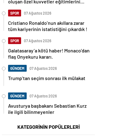
oluşan özel kuvvetler eğitimlerini
başlattı.
SPOR
07 Ağustos 2026
Cristiano Ronaldo’nun akıllara zarar
tüm kariyerinin istatistiğini çıkardık !
SPOR
07 Ağustos 2026
Galatasaray’a kötü haber! Monaco’dan
flaş Onyekuru kararı.
GÜNDEM
07 Ağustos 2026
Trump’tan seçim sonrası ilk mülakat
GÜNDEM
07 Ağustos 2026
Avusturya başbakanı Sebastian Kurz
ile ilgili bilinmeyenler
KATEGORİNİN POPÜLERLERİ