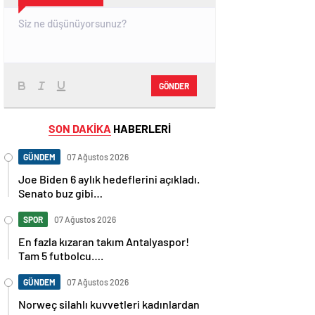
GÖNDER
SON DAKİKA
HABERLERİ
GÜNDEM
07 Ağustos 2026
Joe Biden 6 aylık hedeflerini açıkladı.
Senato buz gibi…
SPOR
07 Ağustos 2026
En fazla kızaran takım Antalyaspor!
Tam 5 futbolcu….
GÜNDEM
07 Ağustos 2026
Norweç silahlı kuvvetleri kadınlardan