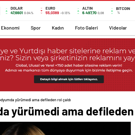
DOLAR
EURO
ALTIN
BITCOIN
47,6601
55,0389
6.497,70
%
0.04%
-0.13%
0,08
Ekonomi
Spor
Kadın
Foto Galeri
Videolar
dyumda yürümedi ama defileden rol çaldı
 yürümedi ama defileden r