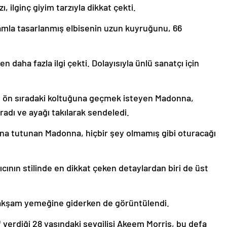
ı, ilginç giyim tarzıyla dikkat çekti.
hamla tasarlanmış elbisenin uzun kuyruğunu, 66
n daha fazla ilgi çekti. Dolayısıyla ünlü sanatçı için
n, ön sıradaki koltuğuna geçmek isteyen Madonna,
radı ve ayağı takılarak sendeledi.
a tutunan Madonna, hiçbir şey olmamış gibi oturacağı
kıcının stilinde en dikkat çeken detaylardan biri de üst
e akşam yemeğine giderken de görüntülendi.
 verdiği 28 yaşındaki sevgilisi Akeem Morris, bu defa