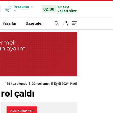
İMSAK'A
İSTANBUL
02:00
KALAN SÜRE
°
Yazarlar
Gazeteler
199 kez okundu
|
Güncelleme: 11 Eylül 2024 14:01
ol çaldı
HIZLI YORUM YAP