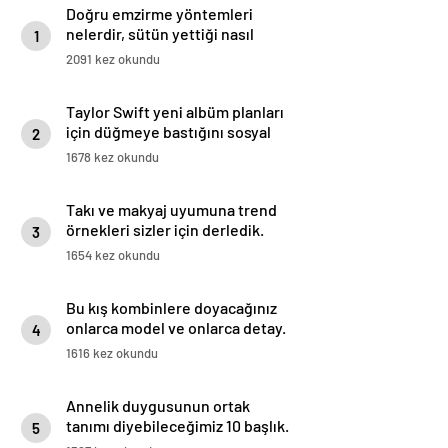
Doğru emzirme yöntemleri
nelerdir, sütün yettiği nasıl
1
anlaşılır?
2091 kez okundu
Taylor Swift yeni albüm planları
için düğmeye bastığını sosyal
2
medyadan duyurdu!
1678 kez okundu
Takı ve makyaj uyumuna trend
örnekleri sizler için derledik.
3
1654 kez okundu
Bu kış kombinlere doyacağınız
onlarca model ve onlarca detay.
4
1616 kez okundu
Annelik duygusunun ortak
tanımı diyebileceğimiz 10 başlık.
5