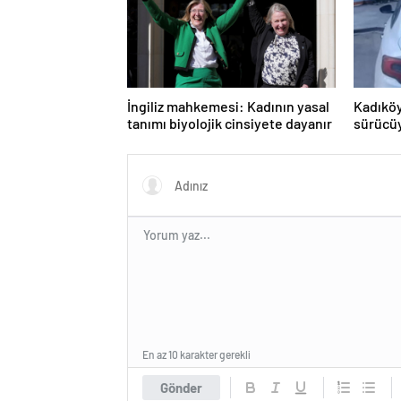
İngiliz mahkemesi: Kadının yasal
Kadıköy
tanımı biyolojik cinsiyete dayanır
sürücüy
En az 10 karakter gerekli
Gönder