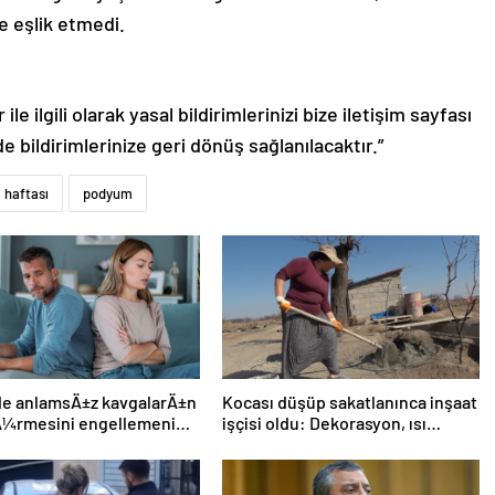
 eşlik etmedi.
le ilgili olarak yasal bildirimlerinizi bize iletişim sayfası
de bildirimlerinize geri dönüş sağlanılacaktır.”
 haftası
podyum
ide anlamsÄ±z kavgalarÄ±n
Kocası düşüp sakatlanınca inşaat
Ã¼rmesini engellemenin 5
işçisi oldu: Dekorasyon, ısı
yalıtım, boya… Yapamadığı iş yok