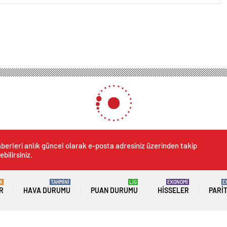
berleri anlık güncel olarak e-posta adresiniz üzerinden takip
ebilirsiniz.
K
TAHMİNİ
LİG
EKONOMİ
E
R
HAVA DURUMU
PUAN DURUMU
HISSELER
PARI