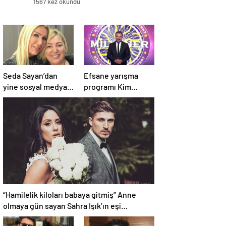
1567 kez okundu
Seda Sayan’dan
Efsane yarışma
yine sosyal medyayı
programı Kim
sallayan sözler!
Milyoner Olmak
Annesi ve ablası
İster? 4 Mayıs Pazar
meğer…
akşamı atv
ekranlarında!
“Hamilelik kiloları babaya gitmiş” Anne
olmaya gün sayan Sahra Işık’ın eşi
görünümüyle gündem oldu!