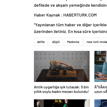
defilede ve akşam yemeğinde kendisine
Haber Kaynak : HABERTURK.COM
“Yayınlanan tüm haber ve diğer içerikler i
üzerinden iletiniz. En kısa süre içerisin
defile
düştü
Madonna
new tork moda
Antik uygarlığa ışık tutacak: 5 bin
Ä°liÅk
yıllık soylu kadın mezarı bulundu!
uzun s
yolu