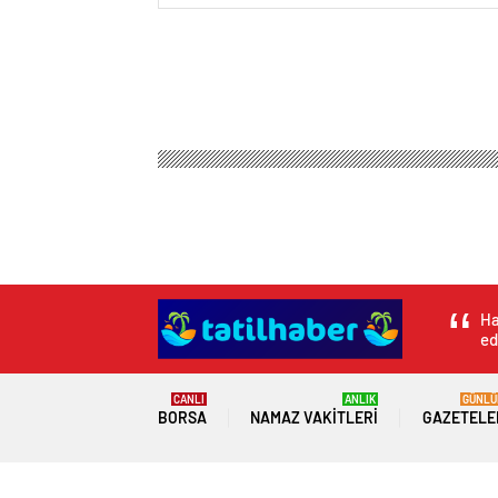
Ha
ed
CANLI
ANLIK
GÜNLÜ
BORSA
NAMAZ VAKITLERI
GAZETELE