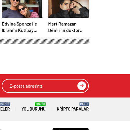
Edvina Sponza ile
Mert Ramazan
İbrahim Kutluay
Demir’in doktor
aylar sonra yeniden
abisi sosyal
birlikte! ‘Bu defa
medyayı yıktı geçti!
kesin bitti’
Benzerlikleri
demişti…
görenleri şaşırttı!
KONOMİ
TRAFİK
CANLI
TELER
YOL DURUMU
KRIPTO PARALAR