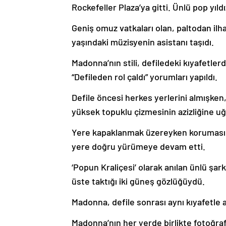
Rockefeller Plaza’ya gitti. Ünlü pop yıldız
Geniş omuz vatkaları olan, paltodan il
yaşındaki müzisyenin asistanı taşıdı.
Madonna’nın stili, defiledeki kıyafetlerde
“Defileden rol çaldı” yorumları yapıldı.
Defile öncesi herkes yerlerini almışke
yüksek topuklu çizmesinin azizliğine uğ
Yere kapaklanmak üzereyken korumasın
yere doğru yürümeye devam etti.
‘Popun Kraliçesi’ olarak anılan ünlü şar
üste taktığı iki güneş gözlüğüydü.
Madonna, defile sonrası aynı kıyafetl
Madonna’nın her yerde birlikte fotoğraf