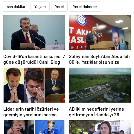
son dakika
Yaşam
Yerel
Yerel Haberler
Covid-19’da karantina süresi 7
Süleyman Soylu’dan Abdullah
güne düşürüldü | Canlı Blog
Gül’e: Yazıklar olsun size
Liderlerin tarihi özürleri ve
AB iklim hedeflerini yerine
geçmişin yaralarını sarma
getirmeyen İrlanda’yı 26
çabaları
milyar euroluk ceza bekliyor
olabilir