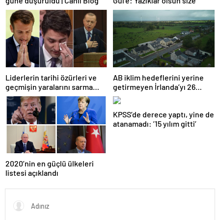
güne düşürüldü | Canlı Blog
Gül’e: Yazıklar olsun size
Liderlerin tarihi özürleri ve
AB iklim hedeflerini yerine
geçmişin yaralarını sarma
getirmeyen İrlanda’yı 26
çabaları
milyar euroluk ceza bekliyor
olabilir
KPSS’de derece yaptı, yine de
atanamadı: ’15 yılım gitti’
2020’nin en güçlü ülkeleri
listesi açıklandı