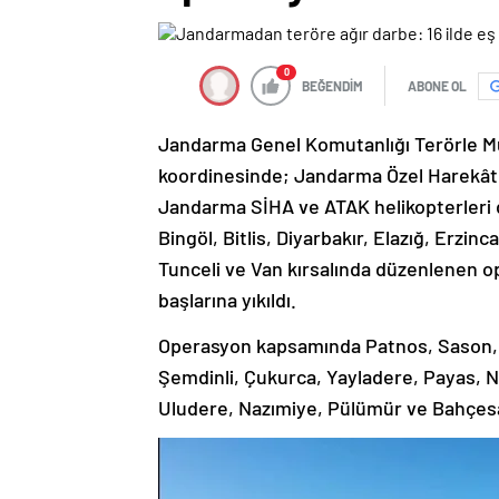
0
BEĞENDİM
ABONE OL
Jandarma Genel Komutanlığı Terörle Müc
koordinesinde; Jandarma Özel Harekât
Jandarma SİHA ve ATAK helikopterleri d
Bingöl, Bitlis, Diyarbakır, Elazığ, Erzinc
Tunceli ve Van kırsalında düzenlenen op
başlarına yıkıldı.
Operasyon kapsamında Patnos, Sason, G
Şemdinli, Çukurca, Yayladere, Payas, N
Uludere, Nazımiye, Pülümür ve Bahçesara