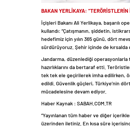
BAKAN YERLİKAYA: “TERÖRİSTLERİN 
İçişleri Bakanı Ali Yerlikaya, başarılı op
kullandı: “Çatışmanın, şiddetin, istikrar
hedefimiz için yılın 365 günü, dört m
sürdürüyoruz. Şehir içinde de kırsalda 
Jandarma, düzenlediği operasyonlarla ter
hazırlıklarını da bertaraf etti. Teröristl
tek tek ele geçirilerek imha edilirken
edildi. Güvenlik güçleri, Türkiye’nin dör
mücadelesine devam ediyor.
Haber Kaynak : SABAH.COM.TR
“Yayınlanan tüm haber ve diğer içerikler i
üzerinden iletiniz. En kısa süre içerisin