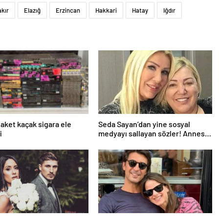
akır
Elazığ
Erzincan
Hakkari
Hatay
Iğdır
paket kaçak sigara ele
Seda Sayan’dan yine sosyal
i
medyayı sallayan sözler! Annesi
ve ablası meğer…
lik kiloları babaya gitmiş”
Edvina Sponza ile İbrahim