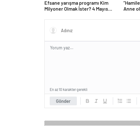
Milyoner Olmak İster? 4 Mayıs
Anne o
Pazar akşamı atv ekranlarında!
Işık’ın
oldu!
En az 10 karakter gerekli
Gönder
Tatil Haber
Magazin
Aşk & Cinsellik
Gazelle O