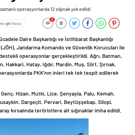
0
News
adele Daire Başkanlığı ve İstihbarat Başkanlığı
 (JÖH), Jandarma Komando ve Güvenlik Korucuları ile
estekli operasyonlar gerçekleştirildi. Ağrı, Batman,
an, Hakkari, Hatay, Iğdır, Mardin, Muş, Siirt, Şırnak,
erasyonlarda PKK’nın inleri tek tek tespit edilerek
enç, Hizan, Mutki, Lice, Şenyayla, Palu, Kemah,
usaybin, Dargeçit, Pervari, Beytüşşebap, Silopi,
y kırsalında teröristlere ait sığınaklar imha edildi.