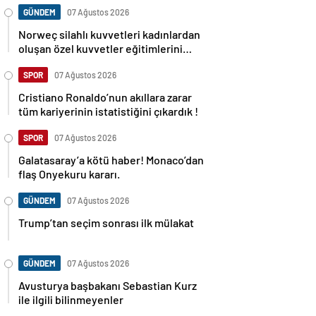
GÜNDEM
07 Ağustos 2026
Norweç silahlı kuvvetleri kadınlardan
oluşan özel kuvvetler eğitimlerini
başlattı.
SPOR
07 Ağustos 2026
Cristiano Ronaldo’nun akıllara zarar
tüm kariyerinin istatistiğini çıkardık !
SPOR
07 Ağustos 2026
Galatasaray’a kötü haber! Monaco’dan
flaş Onyekuru kararı.
GÜNDEM
07 Ağustos 2026
Trump’tan seçim sonrası ilk mülakat
GÜNDEM
07 Ağustos 2026
Avusturya başbakanı Sebastian Kurz
ile ilgili bilinmeyenler