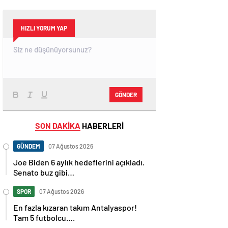
HIZLI YORUM YAP
GÖNDER
SON DAKİKA
HABERLERİ
GÜNDEM
07 Ağustos 2026
Joe Biden 6 aylık hedeflerini açıkladı.
Senato buz gibi…
SPOR
07 Ağustos 2026
En fazla kızaran takım Antalyaspor!
Tam 5 futbolcu….