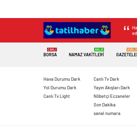
Gazelle Otel’in kat