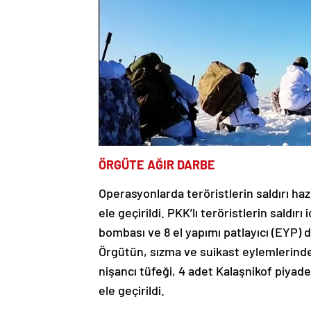
ÖRGÜTE AĞIR DARBE
Operasyonlarda teröristlerin saldırı haz
ele geçirildi. PKK’lı teröristlerin saldırı
bombası ve 8 el yapımı patlayıcı (EYP) 
Örgütün, sızma ve suikast eylemlerinde
nişancı tüfeği, 4 adet Kalaşnikof piyad
ele geçirildi.
Teröristlerin, güvenlik güçlerine karşı 