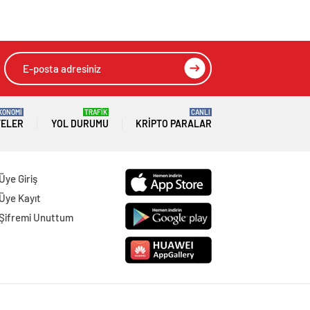
: Serbest bırakıldı
HIZLI YORUM YAP
GÖNDER
SON DAKİKA
HABERLERİ
GÜNDEM
07 Ağustos 2026
Joe Biden 6 aylık hedeflerini açıkladı.
Senato buz gibi…
SPOR
07 Ağustos 2026
En fazla kızaran takım Antalyaspor!
Tam 5 futbolcu….