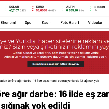
DOLAR
EURO
ALTIN
BITCOIN
47,7107
55,0080
6.585,78
%
0.17%
-0.02%
1,44
Ekonomi
Spor
Kadın
Foto Galeri
Videolar
dan teröre ağır darbe: 16 ilde eş zamanlı operasyonlarda 12 sığınak yok edildi
 ağır darbe: 16 ilde eş za
sığınak yok edildi