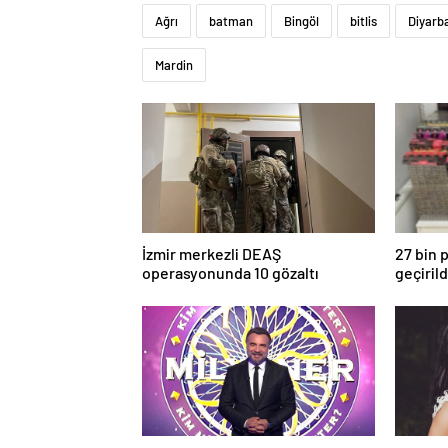
Ağrı
batman
Bingöl
bitlis
Diyarb
Mardin
İzmir merkezli DEAŞ
27 bin 
operasyonunda 10 gözaltı
geçirild
Efsane yarışma programı Kim
“Hamile