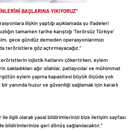
İNLERİNİ BAŞLARINA YIKIYORUZ”
erasyonlara ilişkin yaptığı açıklamada şu ifadeleri
sızlığın tamamen tarihe karıştığı ‘Terörsüz Türkiye’
evsim, gece gündüz demeden operasyonlarımızı
da teröristlere göz açtırmayacağız.”
öristlerin lojistik hatlarını çökertirken, eylem
erin sakladıkları ağır silahlar, patlayıcılar ve mühimmat
, örgütün eylem yapma kapasitesi büyük ölçüde yok
t bir yanında huzur ve güvenliği sağlamak için kararlı
le ilgili olarak yasal bildirimlerinizi bize iletişim sayfası
de bildirimlerinize geri dönüş sağlanılacaktır.”