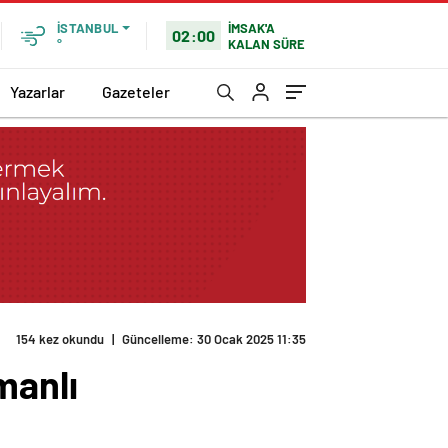
İMSAK'A
İSTANBUL
02:00
KALAN SÜRE
°
Yazarlar
Gazeteler
manlı