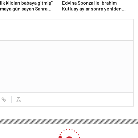
lmaya gün sayan Sahra
Kutluay aylar sonra yeniden
 eşi görünümüyle gündem
birlikte! ‘Bu defa kesin bitti’
demişti…
tel’in kat görevlisi gözaltına alınmıştı: Serbest bırakıldı