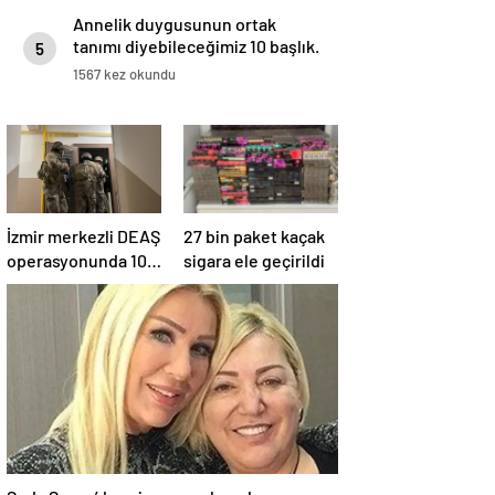
Annelik duygusunun ortak
tanımı diyebileceğimiz 10 başlık.
5
1567 kez okundu
İzmir merkezli DEAŞ
27 bin paket kaçak
operasyonunda 10
sigara ele geçirildi
gözaltı
Seda Sayan’dan yine sosyal medyayı