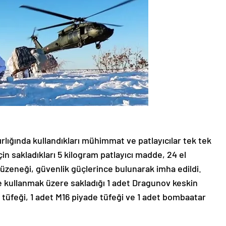
ırlığında kullandıkları mühimmat ve patlayıcılar tek tek
 için sakladıkları 5 kilogram patlayıcı madde, 24 el
düzeneği, güvenlik güçlerince bulunarak imha edildi.
 kullanmak üzere sakladığı 1 adet Dragunov keskin
e tüfeği, 1 adet M16 piyade tüfeği ve 1 adet bombaatar
saldırılarda kullanmayı planladığı 2 adet RPG-7 roketatar,