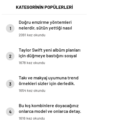
KATEGORİNİN POPÜLERLERİ
Doğru emzirme yöntemleri
nelerdir, sütün yettiği nasıl
1
anlaşılır?
2091 kez okundu
Taylor Swift yeni albüm planları
için düğmeye bastığını sosyal
2
medyadan duyurdu!
1678 kez okundu
Takı ve makyaj uyumuna trend
örnekleri sizler için derledik.
3
1654 kez okundu
Bu kış kombinlere doyacağınız
onlarca model ve onlarca detay.
4
1616 kez okundu