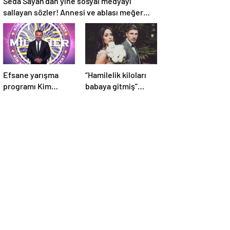
sallayan sözler! Annesi ve ablası meğer…
Efsane yarışma
“Hamilelik kiloları
programı Kim
babaya gitmiş”
Milyoner Olmak
Anne olmaya gün
İster? 4 Mayıs Pazar
sayan Sahra Işık’ın
akşamı atv
eşi görünümüyle
ekranlarında!
gündem oldu!