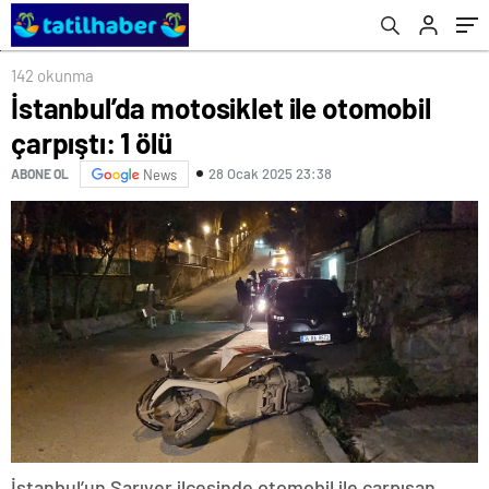
142 okunma
İstanbul’da motosiklet ile otomobil
çarpıştı: 1 ölü
28 Ocak 2025 23:38
ABONE OL
News
İstanbul’un Sarıyer ilçesinde otomobil ile çarpışan