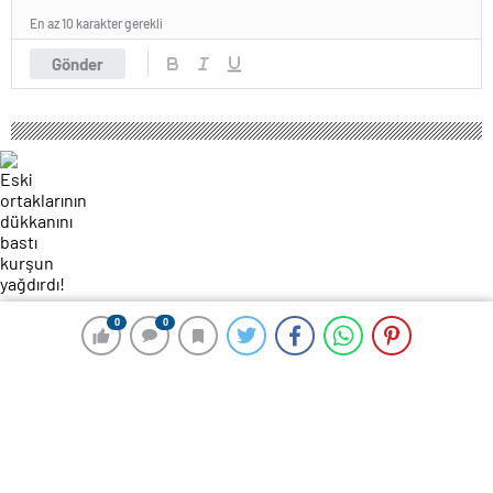
En az 10 karakter gerekli
Gönder
126 okunma
0
0
0
0
Eski ortaklarının dükkanını bastı
kurşun yağdırdı!
28 Ocak 2025 23:38
ABONE OL
News