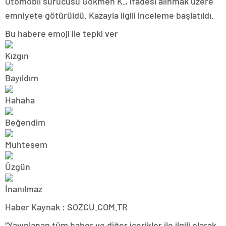
Otomobil sürücüsü Gökmen K., ifadesi alınmak üzere
emniyete götürüldü. Kazayla ilgili inceleme başlatıldı.
Bu habere emoji ile tepki ver
Haber Kaynak : SOZCU.COM.TR
“Yayınlanan tüm haber ve diğer içerikler ile ilgili olarak