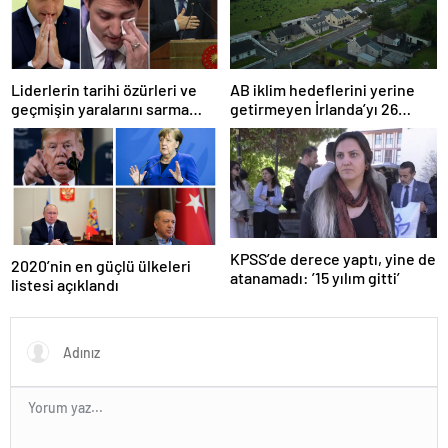
Liderlerin tarihi özürleri ve
AB iklim hedeflerini yerine
geçmişin yaralarını sarma
getirmeyen İrlanda’yı 26
çabaları
milyar euroluk ceza bekliyor
olabilir
KPSS’de derece yaptı, yine de
2020’nin en güçlü ülkeleri
atanamadı: ’15 yılım gitti’
listesi açıklandı