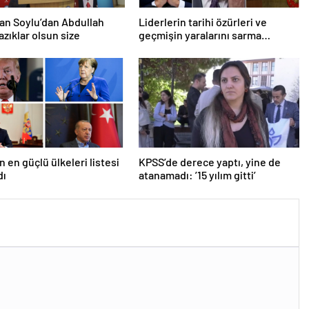
an Soylu’dan Abdullah
Liderlerin tarihi özürleri ve
azıklar olsun size
geçmişin yaralarını sarma
çabaları
n en güçlü ülkeleri listesi
KPSS’de derece yaptı, yine de
dı
atanamadı: ’15 yılım gitti’