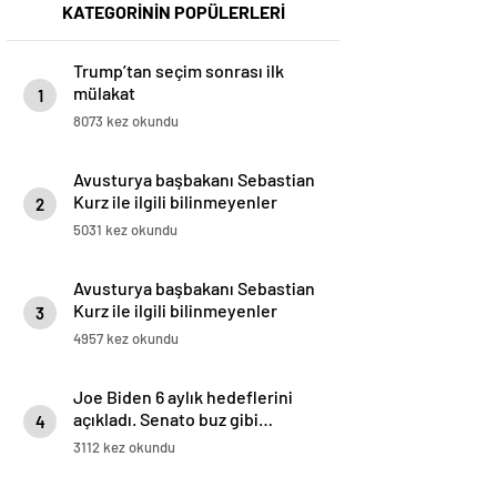
KATEGORİNİN POPÜLERLERİ
Trump’tan seçim sonrası ilk
mülakat
1
8073 kez okundu
Avusturya başbakanı Sebastian
Kurz ile ilgili bilinmeyenler
2
5031 kez okundu
Avusturya başbakanı Sebastian
Kurz ile ilgili bilinmeyenler
3
4957 kez okundu
Joe Biden 6 aylık hedeflerini
açıkladı. Senato buz gibi…
4
3112 kez okundu