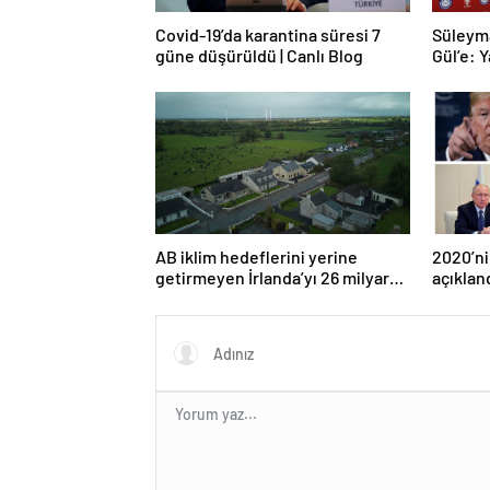
Covid-19’da karantina süresi 7
Süleym
güne düşürüldü | Canlı Blog
Gül’e: Y
AB iklim hedeflerini yerine
2020’ni
getirmeyen İrlanda’yı 26 milyar
açıklan
euroluk ceza bekliyor olabilir