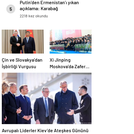
Putin’den Ermenistan’ı yıkan
açıklama: Karabağ
5
Azerbaycan’ın ayrılmaz bir
2218 kez okundu
parçasıdır!
Çin ve Slovakya’dan
Xi Jinping
İşbirliği Vurgusu
Moskova’da Zafer
Kutlamalarına
Katıldı
Avrupalı Liderler Kiev’de Ateşkes Gününü