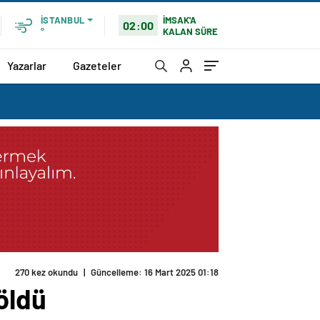
İMSAK'A
İSTANBUL
02:00
KALAN SÜRE
°
Yazarlar
Gazeteler
270 kez okundu
|
Güncelleme: 16 Mart 2025 01:18
 öldü