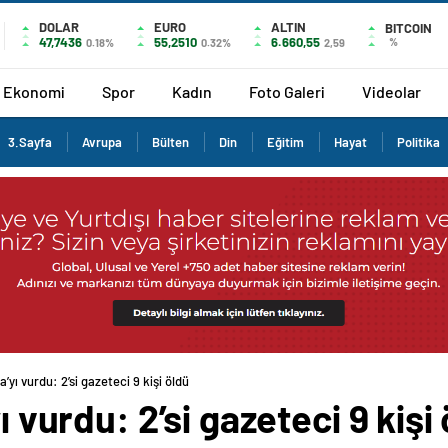
DOLAR
EURO
ALTIN
BITCOIN
47,7436
55,2510
6.660,55
%
0.18%
0.32%
2,59
Ekonomi
Spor
Kadın
Foto Galeri
Videolar
3.Sayfa
Avrupa
Bülten
Din
Eğitim
Hayat
Politika
a’yı vurdu: 2’si gazeteci 9 kişi öldü
ı vurdu: 2’si gazeteci 9 kişi