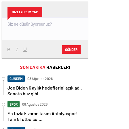
HIZLI YORUM YAP
GÖNDER
SON DAKİKA
HABERLERİ
GÜNDEM
08 Ağustos 2026
Joe Biden 6 aylık hedeflerini açıkladı.
Senato buz gibi…
SPOR
08 Ağustos 2026
En fazla kızaran takım Antalyaspor!
Tam 5 futbolcu….