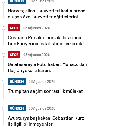
GÜNDEM
08 Ağustos 2026
Norweç silahlı kuvvetleri kadınlardan
oluşan özel kuvvetler eğitimlerini
başlattı.
SPOR
08 Ağustos 2026
Cristiano Ronaldo’nun akıllara zarar
tüm kariyerinin istatistiğini çıkardık !
SPOR
08 Ağustos 2026
Galatasaray’a kötü haber! Monaco’dan
flaş Onyekuru kararı.
GÜNDEM
08 Ağustos 2026
Trump’tan seçim sonrası ilk mülakat
GÜNDEM
08 Ağustos 2026
Avusturya başbakanı Sebastian Kurz
ile ilgili bilinmeyenler