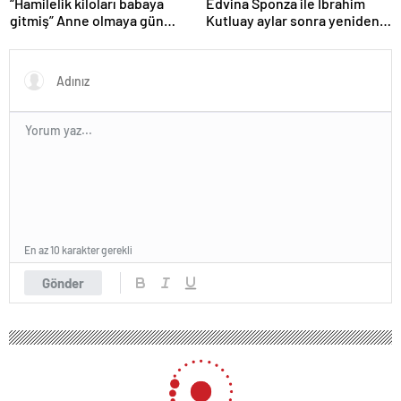
“Hamilelik kiloları babaya
Edvina Sponza ile İbrahim
gitmiş” Anne olmaya gün
Kutluay aylar sonra yeniden
sayan Sahra Işık’ın eşi
birlikte! ‘Bu defa kesin bitti’
görünümüyle gündem oldu!
demişti…
En az 10 karakter gerekli
Gönder
175 okunma
SON DAKİKA: Grand Kartal Otel’in