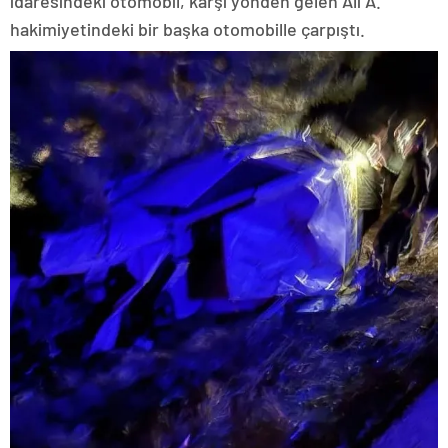
idaresindeki otomobil, karşı yönden gelen Ali A.
hakimiyetindeki bir başka otomobille çarpıştı.