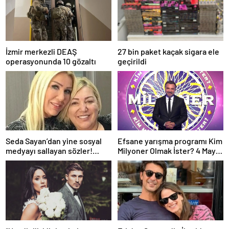
İzmir merkezli DEAŞ
27 bin paket kaçak sigara ele
operasyonunda 10 gözaltı
geçirildi
Seda Sayan’dan yine sosyal
Efsane yarışma programı Kim
medyayı sallayan sözler!
Milyoner Olmak İster? 4 Mayıs
Annesi ve ablası meğer…
Pazar akşamı atv
ekranlarında!