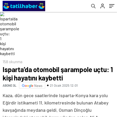
görüntüleri! Ahşap detayı ve ihmal iddiası!
158 okunma
Isparta’da otomobil şarampole uçtu: 1
kişi hayatını kaybetti
21 Ocak 2025 12:01
ABONE OL
News
Kaza, dün gece saatlerinde Isparta-Konya kara yolu
Eğirdir istikameti 11. kilometresinde bulunan Atabey
kavşağında meydana geldi. Osman Dinçoğlu