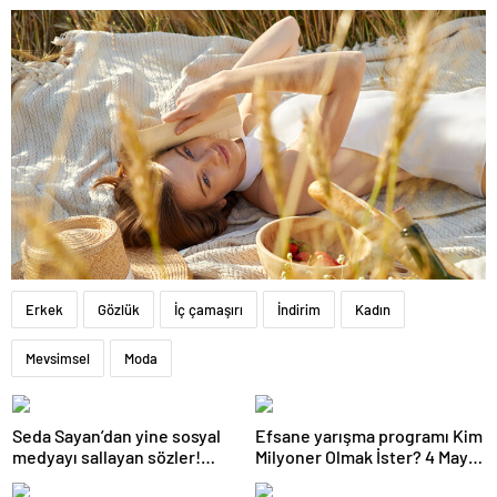
Erkek
Gözlük
İç çamaşırı
İndirim
Kadın
Mevsimsel
Moda
Seda Sayan’dan yine sosyal
Efsane yarışma programı Kim
medyayı sallayan sözler!
Milyoner Olmak İster? 4 Mayıs
Annesi ve ablası meğer…
Pazar akşamı atv