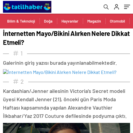
Bilim & Teknoloji
Doğa
Hayvanlar
Magazin
Otomobil
İnternetten Mayo/Bikini Alırken Nelere Dikkat
Etmeli?
1
Galerinin giriş yazısı burada yayınlanabilmektedir.
2
Kardashian/Jenner ailesinin Victoria’s Secret modeli
üyesi Kendall Jenner (21), önceki gün Paris Moda
Haftası kapsamında yapılan Alexandre Vauthier
İlkbahar/Yaz 2017 Couture defilesinde podyuma çıktı.