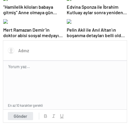
ekranlarında!
“Hamilelik kiloları babaya
Edvina Sponza ile İbrahim
gitmiş” Anne olmaya gün
Kutluay aylar sonra yeniden
sayan Sahra Işık’ın eşi
birlikte! ‘Bu defa kesin bitti’
görünümüyle gündem oldu!
demişti…
Mert Ramazan Demir’in
Pelin Akil ile Anıl Altan’ın
doktor abisi sosyal medyayı
boşanma detayları belli oldu!
yıktı geçti! Benzerlikleri
Rafa kaldırmışlardı…
görenleri şaşırttı!
En az 10 karakter gerekli
Gönder