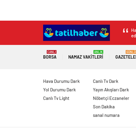
Ha
ed
CANLI
ANLIK
GÜNLÜ
BORSA
NAMAZ VAKITLERI
GAZETELE
Hava Durumu Dark
Canlı Tv Dark
Yol Durumu Dark
Yayın Akışları Dark
Canlı Tv Light
Nöbetçi Eczaneler
Son Dakika
sanal numara