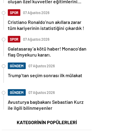
oluşan özel kuvvetler eğitimlerini
başlattı.
SPOR
07 Ağustos 2026
Cristiano Ronaldo’nun akıllara zarar
tüm kariyerinin istatistiğini çıkardık !
SPOR
07 Ağustos 2026
Galatasaray’a kötü haber! Monaco’dan
flaş Onyekuru kararı.
GÜNDEM
07 Ağustos 2026
Trump’tan seçim sonrası ilk mülakat
GÜNDEM
07 Ağustos 2026
Avusturya başbakanı Sebastian Kurz
ile ilgili bilinmeyenler
KATEGORİNİN POPÜLERLERİ