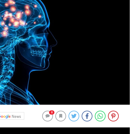
0
News