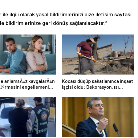
le ilgili olarak yasal bildirimlerinizi bize iletişim sayfası
de bildirimlerinize geri dönüş sağlanılacaktır.”
ide anlamsÄ±z kavgalarÄ±n
Kocası düşüp sakatlanınca inşaat
Ã¼rmesini engellemenin 5
işçisi oldu: Dekorasyon, ısı
yalıtım, boya… Yapamadığı iş yok