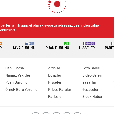
berleri anlık güncel olarak e-posta adresiniz üzerinden takip
ebilirsiniz.
K
TAHMİNİ
LİG
EKONOMİ
E
R
HAVA DURUMU
PUAN DURUMU
HISSELER
PARI
Canlı Borsa
Altınlar
Foto Galeri
Namaz Vakitleri
Dövizler
Video Galeri
Puan Durumu
Hisseler
Yazarlar
Örnek Burç Yorumu
Kripto Paralar
Gazeteler
Pariteler
Sıcak Haber