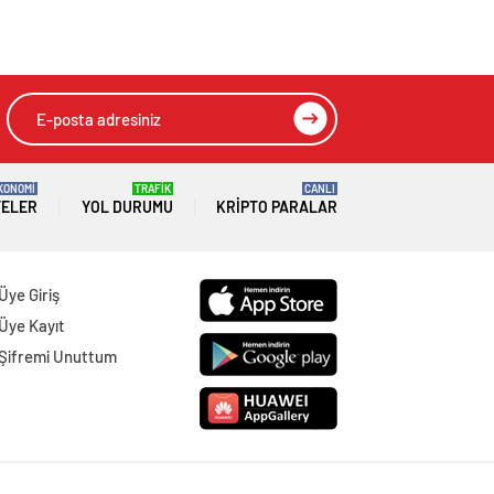
KONOMİ
TRAFİK
CANLI
TELER
YOL DURUMU
KRIPTO PARALAR
Üye Giriş
Üye Kayıt
Şifremi Unuttum