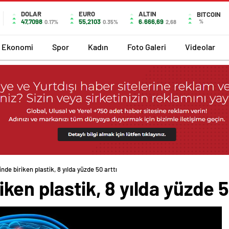
DOLAR
EURO
ALTIN
BITCOIN
47,7098
55,2103
6.666,69
%
0.17%
0.35%
2,68
Ekonomi
Spor
Kadın
Foto Galeri
Videolar
nde biriken plastik, 8 yılda yüzde 50 arttı
ken plastik, 8 yılda yüzde 5