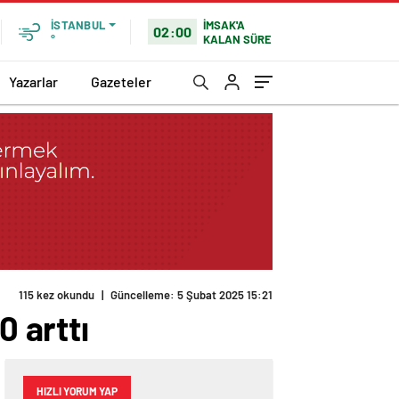
İMSAK'A
İSTANBUL
02:00
KALAN SÜRE
°
Yazarlar
Gazeteler
115 kez okundu
|
Güncelleme: 5 Şubat 2025 15:21
0 arttı
HIZLI YORUM YAP