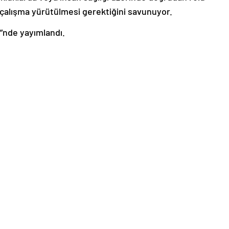
 çalışma yürütülmesi gerektiğini savunuyor.
i”nde yayımlandı.