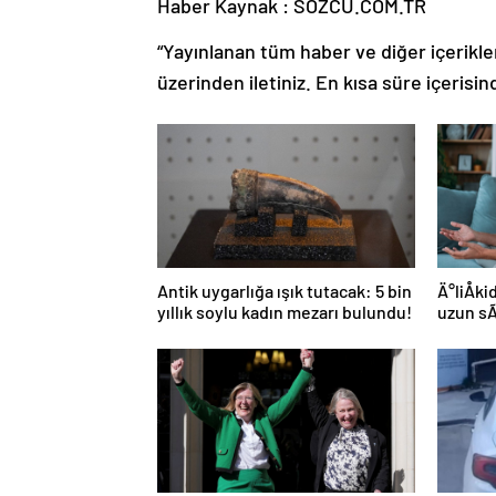
Haber Kaynak : SOZCU.COM.TR
“Yayınlanan tüm haber ve diğer içerikler i
üzerinden iletiniz. En kısa süre içerisin
Antik uygarlığa ışık tutacak: 5 bin
Ä°liÅk
yıllık soylu kadın mezarı bulundu!
uzun s
yolu