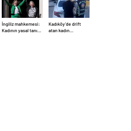
İngiliz mahkemesi:
Kadıköy’de drift
Kadının yasal tanımı
atan kadın
biyolojik cinsiyete
sürücüye 48 bin lira
dayanır
ceza