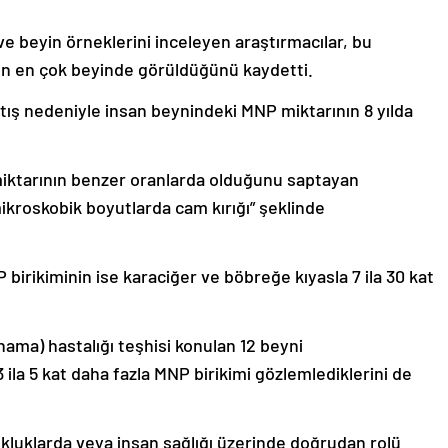
ve beyin örneklerini inceleyen araştırmacılar, bu
ın en çok beyinde görüldüğünü kaydetti.
rtış nedeniyle insan beynindeki MNP miktarının 8 yılda
iktarının benzer oranlarda olduğunu saptayan
mikroskobik boyutlarda cam kırığı” şeklinde
P birikiminin ise karaciğer ve böbreğe kıyasla 7 ila 30 kat
ama) hastalığı teşhisi konulan 12 beyni
3 ila 5 kat daha fazla MNP birikimi gözlemlediklerini de
ukluklarda veya insan sağlığı üzerinde doğrudan rolü