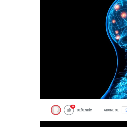
0
BEĞENDİM
ABONE OL