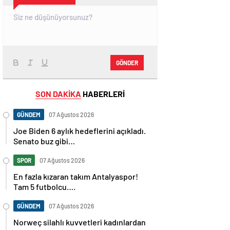
GÖNDER
SON DAKİKA
HABERLERİ
GÜNDEM
07 Ağustos 2026
Joe Biden 6 aylık hedeflerini açıkladı.
Senato buz gibi…
SPOR
07 Ağustos 2026
En fazla kızaran takım Antalyaspor!
Tam 5 futbolcu….
GÜNDEM
07 Ağustos 2026
Norweç silahlı kuvvetleri kadınlardan