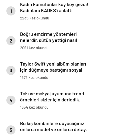
Kadın komutanlar köy köy gezdi!
Kadınlara KADES’i anlattı
1
2235 kez okundu
Doğru emzirme yöntemleri
nelerdir, sütün yettiği nasıl
2
anlaşılır?
2091 kez okundu
Taylor Swift yeni albüm planları
için düğmeye bastığını sosyal
3
medyadan duyurdu!
1678 kez okundu
Takı ve makyaj uyumuna trend
örnekleri sizler için derledik.
4
1654 kez okundu
Bu kış kombinlere doyacağınız
onlarca model ve onlarca detay.
5