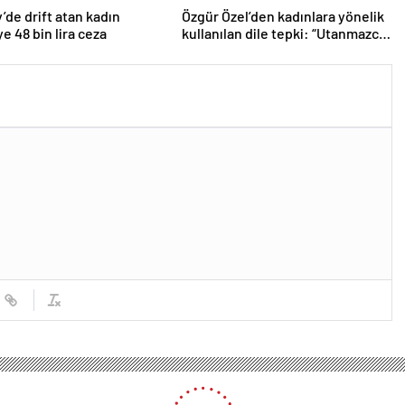
’de drift atan kadın
Özgür Özel’den kadınlara yönelik
e 48 bin lira ceza
kullanılan dile tepki: “Utanmazca
hakaret ettiler”