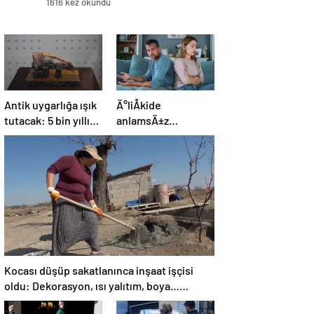
1616 kez okundu
Antik uygarlığa ışık
Ä°liÅkide
tutacak: 5 bin yıllık
anlamsÄ±z
soylu kadın mezarı
kavgalarÄ±n uzun
bulundu!
sÃ¼rmesini
engellemenin 5
yolu
Kocası düşüp sakatlanınca inşaat işçisi
oldu: Dekorasyon, ısı yalıtım, boya…
Yapamadığı iş yok