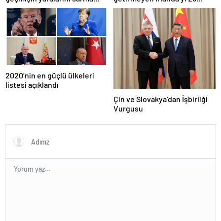
çabaları
milyar euroluk ceza bekliyor
olabilir
2020’nin en güçlü ülkeleri
listesi açıklandı
Çin ve Slovakya’dan İşbirliği
Vurgusu