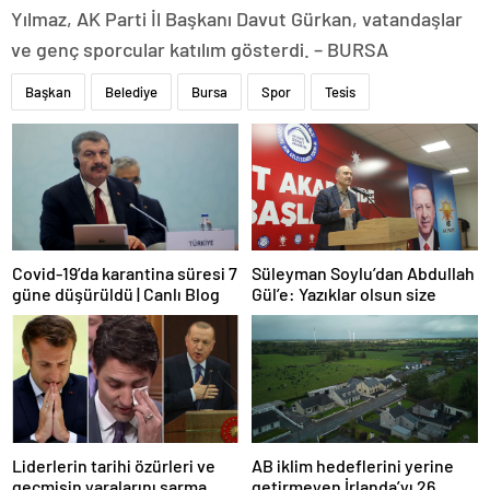
Yılmaz, AK Parti İl Başkanı Davut Gürkan, vatandaşlar
ve genç sporcular katılım gösterdi. – BURSA
Başkan
Belediye
Bursa
Spor
Tesis
Covid-19’da karantina süresi 7
Süleyman Soylu’dan Abdullah
güne düşürüldü | Canlı Blog
Gül’e: Yazıklar olsun size
Liderlerin tarihi özürleri ve
AB iklim hedeflerini yerine
geçmişin yaralarını sarma
getirmeyen İrlanda’yı 26