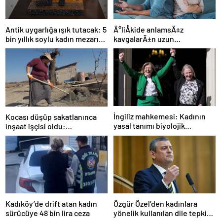
Ä°liÅkide anlamsÄ±z
Antik uygarlığa ışık tutacak: 5
kavgalarÄ±n uzun
bin yıllık soylu kadın mezarı
sÃ¼rmesini engellemenin 5
bulundu!
yolu
İngiliz mahkemesi: Kadının
Kocası düşüp sakatlanınca
yasal tanımı biyolojik
inşaat işçisi oldu:
cinsiyete dayanır
Dekorasyon, ısı yalıtım,
boya… Yapamadığı iş yok
Özgür Özel’den kadınlara
Kadıköy’de drift atan kadın
yönelik kullanılan dile tepki:
sürücüye 48 bin lira ceza