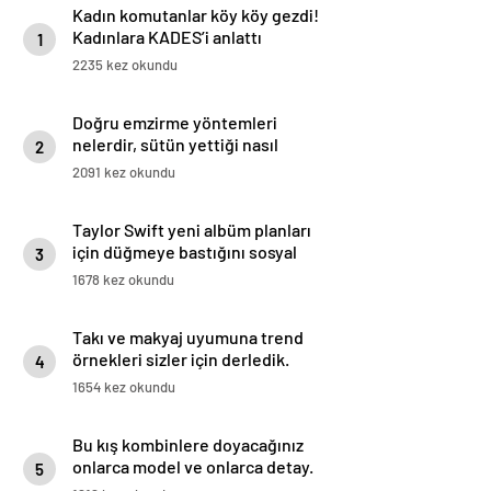
Kadın komutanlar köy köy gezdi!
Kadınlara KADES’i anlattı
1
2235 kez okundu
Doğru emzirme yöntemleri
nelerdir, sütün yettiği nasıl
2
anlaşılır?
2091 kez okundu
Taylor Swift yeni albüm planları
için düğmeye bastığını sosyal
3
medyadan duyurdu!
1678 kez okundu
Takı ve makyaj uyumuna trend
örnekleri sizler için derledik.
4
1654 kez okundu
Bu kış kombinlere doyacağınız
onlarca model ve onlarca detay.
5