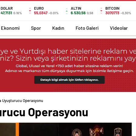
DOLAR
EURO
ALTIN
BITCOIN
47,7131
55,0347
6.530,56
3070773
0.16%
-0.01%
0,58
-0,30%
Ekonomi
Spor
Kadın
Foto Galeri
Videolar
da Uyuşturucu Operasyonu
turucu Operasyonu