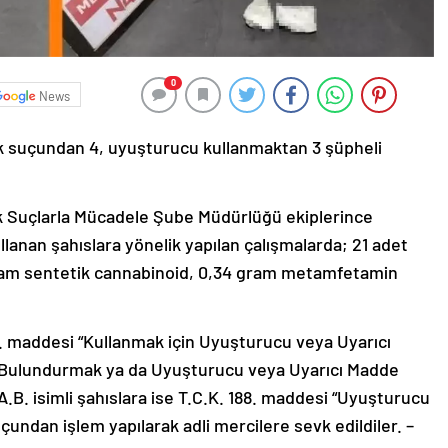
0
News
k suçundan 4, uyuşturucu kullanmaktan 3 şüpheli
k Suçlarla Mücadele Şube Müdürlüğü ekiplerince
anan şahıslara yönelik yapılan çalışmalarda; 21 adet
gram sentetik cannabinoid, 0,34 gram metamfetamin
 191. maddesi “Kullanmak için Uyuşturucu veya Uyarıcı
Bulundurmak ya da Uyuşturucu veya Uyarıcı Madde
A.B. isimli şahıslara ise T.C.K. 188. maddesi “Uyuşturucu
çundan işlem yapılarak adli mercilere sevk edildiler. –