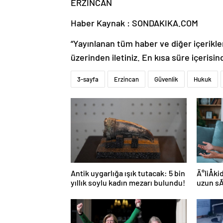
ERZİNCAN
Haber Kaynak : SONDAKIKA.COM
“Yayınlanan tüm haber ve diğer içerikler i
üzerinden iletiniz. En kısa süre içerisin
3-sayfa
Erzincan
Güvenlik
Hukuk
Antik uygarlığa ışık tutacak: 5 bin
Ä°liÅk
yıllık soylu kadın mezarı bulundu!
uzun s
yolu