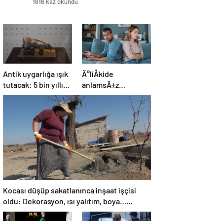
1616 kez okundu
Antik uygarlığa ışık
Ä°liÅkide
tutacak: 5 bin yıllık
anlamsÄ±z
soylu kadın mezarı
kavgalarÄ±n uzun
bulundu!
sÃ¼rmesini
engellemenin 5
yolu
Kocası düşüp sakatlanınca inşaat işçisi
oldu: Dekorasyon, ısı yalıtım, boya…
Yapamadığı iş yok