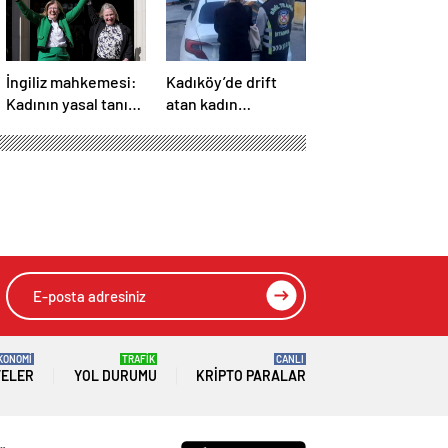
İngiliz mahkemesi:
Kadıköy’de drift
Kadının yasal tanımı
atan kadın
biyolojik cinsiyete
sürücüye 48 bin lira
dayanır
ceza
ren suskunluğunu
HIZLI YORUM YAP