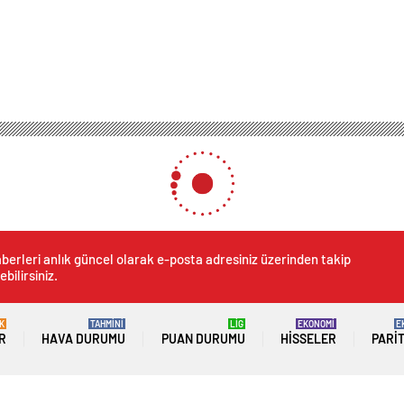
 tutuklanan ünlü oyuncu yıllar süren suskunluğunu bozdu
anan ünlü oyuncu yıllar sü