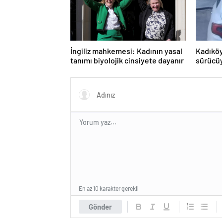
İngiliz mahkemesi: Kadının yasal
Kadıköy
tanımı biyolojik cinsiyete dayanır
sürücüy
En az 10 karakter gerekli
Gönder