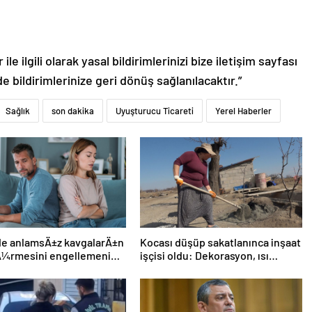
le ilgili olarak yasal bildirimlerinizi bize iletişim sayfası
de bildirimlerinize geri dönüş sağlanılacaktır.”
Sağlık
son dakika
Uyuşturucu Ticareti
Yerel Haberler
ide anlamsÄ±z kavgalarÄ±n
Kocası düşüp sakatlanınca inşaat
Ã¼rmesini engellemenin 5
işçisi oldu: Dekorasyon, ısı
yalıtım, boya… Yapamadığı iş yok