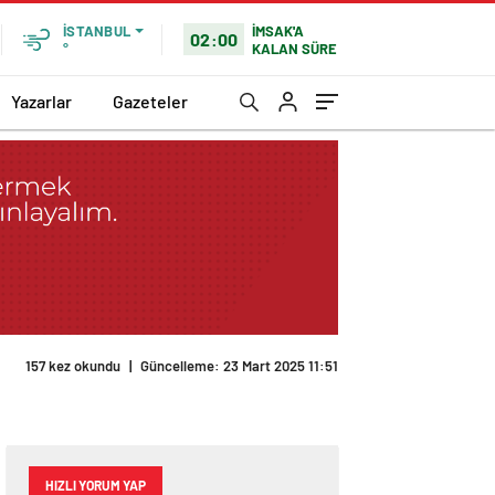
İMSAK'A
İSTANBUL
02:00
KALAN SÜRE
°
Yazarlar
Gazeteler
HIZLI YORUM YAP