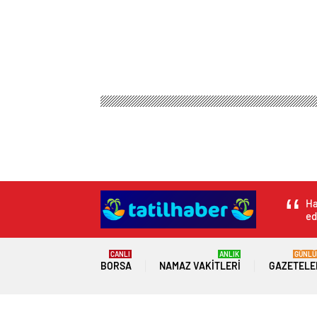
Tatil Haber
Magazin
Anne Çocuk
Haksız yere
Haksız yere tutukl
bozdu