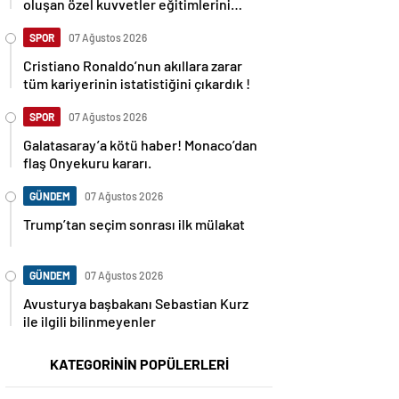
oluşan özel kuvvetler eğitimlerini
başlattı.
SPOR
07 Ağustos 2026
Cristiano Ronaldo’nun akıllara zarar
tüm kariyerinin istatistiğini çıkardık !
SPOR
07 Ağustos 2026
Galatasaray’a kötü haber! Monaco’dan
flaş Onyekuru kararı.
GÜNDEM
07 Ağustos 2026
Trump’tan seçim sonrası ilk mülakat
GÜNDEM
07 Ağustos 2026
Avusturya başbakanı Sebastian Kurz
ile ilgili bilinmeyenler
KATEGORİNİN POPÜLERLERİ