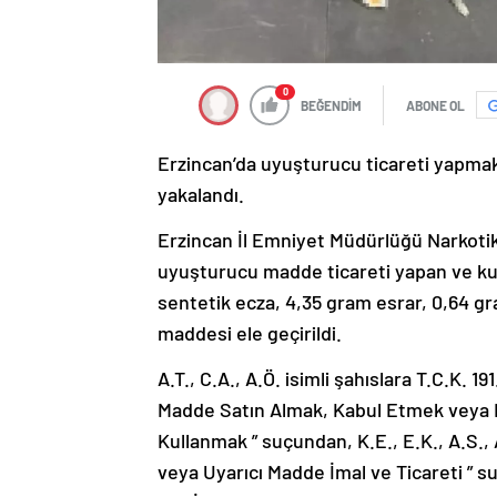
0
BEĞENDİM
ABONE OL
Erzincan’da uyuşturucu ticareti yapma
yakalandı.
Erzincan İl Emniyet Müdürlüğü Narkoti
uyuşturucu madde ticareti yapan ve kull
sentetik ecza, 4,35 gram esrar, 0,64 
maddesi ele geçirildi.
A.T., C.A., A.Ö. isimli şahıslara T.C.K.
Madde Satın Almak, Kabul Etmek veya 
Kullanmak ” suçundan, K.E., E.K., A.S., 
veya Uyarıcı Madde İmal ve Ticareti ” su