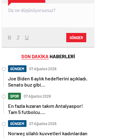
GÖNDER
SON DAKİKA
HABERLERİ
GÜNDEM
07 Ağustos 2026
Joe Biden 6 aylık hedeflerini açıkladı.
Senato buz gibi…
SPOR
07 Ağustos 2026
En fazla kızaran takım Antalyaspor!
Tam 5 futbolcu….
GÜNDEM
07 Ağustos 2026
Norweç silahlı kuvvetleri kadınlardan