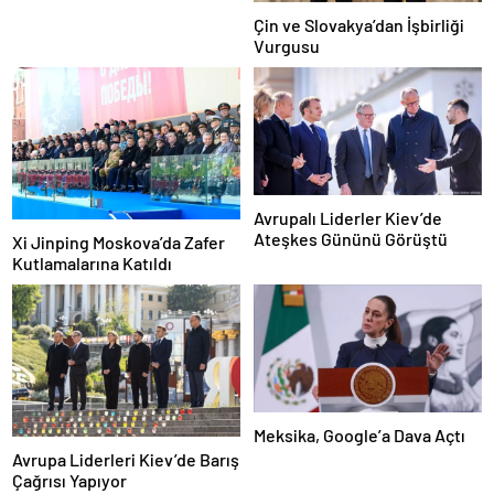
Çin ve Slovakya’dan İşbirliği
Vurgusu
Avrupalı Liderler Kiev’de
Ateşkes Gününü Görüştü
Xi Jinping Moskova’da Zafer
Kutlamalarına Katıldı
Meksika, Google’a Dava Açtı
Avrupa Liderleri Kiev’de Barış
Çağrısı Yapıyor