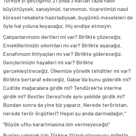
Türkiye’yi geçtiğimiz 21 yılda 3 kattan fazla nasıl
büyüttüysek, sanayimizi, tarımımızı, ticaretimizi nasıl
küresel rekabete hazırladıysak, bugünkü meseleleri de
öyle hal yoluna koyacağız. Hiç endişe etmeyin.
Çalışanlarımızın dertleri mi var? Birlikte çözeceğiz.
Emeklilerimizin sıkıntıları mı var? Birlikte aşacağız.
Esnafımızın ihtiyaçları mı var? Birlikte gidereceğiz.
Gençlerimizin hayalleri mi var? Birlikte
gerçekleştireceğiz. Ülkemize yönelik tehditler mi var?
Birlikte bertaraf edeceğiz. Gabar’da bunu giderdik mi?
Cudi’de mağaralara girdik mi? Tendürek’te inlerine
girdik mi? Bestler Deresi’nde aynı şekilde girdik mi?
Bundan sonra da yine biz yaparız. Nerede teröristan,
nerede terör örgütleri? Hepsi şu anda darmadağın.”
“Büyük ufku karartmasına izin vermeyeceğiz”
Bunları yapmak için Türkiye Yüzyılı vizyonunu milletin