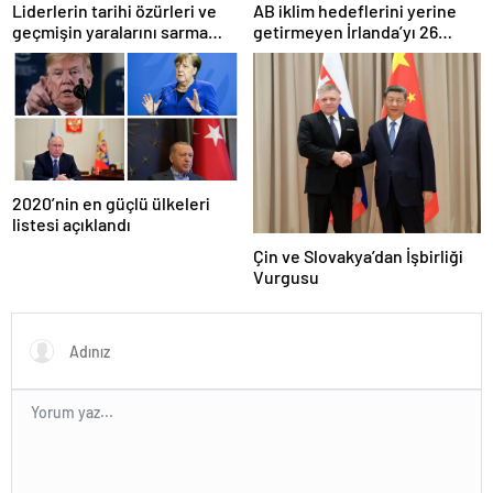
Liderlerin tarihi özürleri ve
AB iklim hedeflerini yerine
geçmişin yaralarını sarma
getirmeyen İrlanda’yı 26
çabaları
milyar euroluk ceza bekliyor
olabilir
2020’nin en güçlü ülkeleri
listesi açıklandı
Çin ve Slovakya’dan İşbirliği
Vurgusu