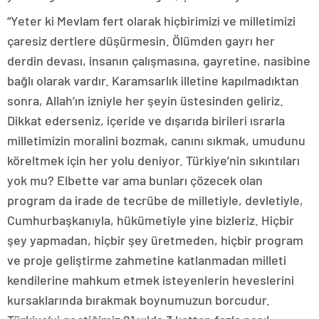
“Yeter ki Mevlam fert olarak hiçbirimizi ve milletimizi
çaresiz dertlere düşürmesin. Ölümden gayrı her
derdin devası, insanın çalışmasına, gayretine, nasibine
bağlı olarak vardır. Karamsarlık illetine kapılmadıktan
sonra, Allah’ın izniyle her şeyin üstesinden geliriz.
Dikkat ederseniz, içeride ve dışarıda birileri ısrarla
milletimizin moralini bozmak, canını sıkmak, umudunu
köreltmek için her yolu deniyor. Türkiye’nin sıkıntıları
yok mu? Elbette var ama bunları çözecek olan
program da irade de tecrübe de milletiyle, devletiyle,
Cumhurbaşkanıyla, hükümetiyle yine bizleriz. Hiçbir
şey yapmadan, hiçbir şey üretmeden, hiçbir program
ve proje geliştirme zahmetine katlanmadan milleti
kendilerine mahkum etmek isteyenlerin heveslerini
kursaklarında bırakmak boynumuzun borcudur.