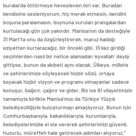
buralarda öttürmeye heveslenen biri var. Buradan
kendisine sesleniyorum, hiç merak etmesin, kendini
boşuna paralamasın, boynuna vurulan prangalardan
kurtulacağı gün çok yakındır. Manisa’nın da desteğiyle
31 Mart’ta onu da özgürleştirerek, maruz kaldığı
eziyetten kurtaracağız, bir önceki gibi. 13 kez girdiği
seçimlerden nasıl bir netice alamadan ‘eyvallah’ deyip
gittiyse, bunun da akıbeti aynı olacak. Ülkeye, millete
ve şehirlerimize söyleyecek hiçbir sözü, ortaya
koyacak hiçbir vizyon ve programı olmayanlar sadece
konuşur, bağırır, çağırır ve gider. Biz ise 81 vilayetimizin
tamamıyla birlikte Manisa’mızı da Türkiye Yüzyılı
belediyeciliğiyle buluşturmayı amaçlıyoruz. Bunun için
Cumhurbaşkanıyla, bakanlıklarıyla, kurumlarıyla,
belediyelerimizle el ele vererek şehirlerimizi güvenli,
huzurlu, müreffeh hale getirecek adımları atıyoruz.”