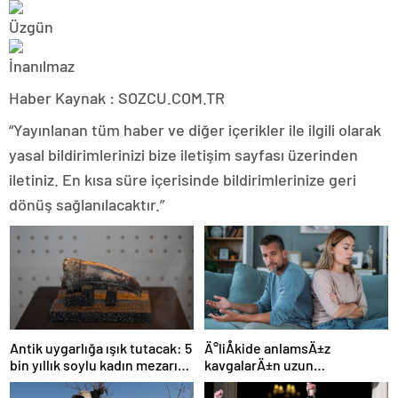
Haber Kaynak : SOZCU.COM.TR
“Yayınlanan tüm haber ve diğer içerikler ile ilgili olarak
yasal bildirimlerinizi bize iletişim sayfası üzerinden
iletiniz. En kısa süre içerisinde bildirimlerinize geri
dönüş sağlanılacaktır.”
Ä°liÅkide anlamsÄ±z
Antik uygarlığa ışık tutacak: 5
kavgalarÄ±n uzun
bin yıllık soylu kadın mezarı
sÃ¼rmesini engellemenin 5
bulundu!