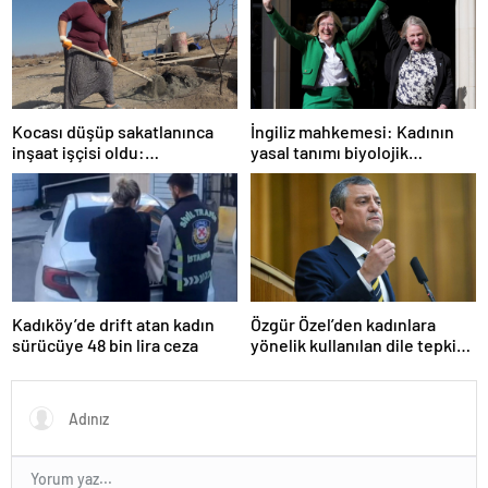
yolu
İngiliz mahkemesi: Kadının
Kocası düşüp sakatlanınca
yasal tanımı biyolojik
inşaat işçisi oldu:
cinsiyete dayanır
Dekorasyon, ısı yalıtım,
boya… Yapamadığı iş yok
Özgür Özel’den kadınlara
Kadıköy’de drift atan kadın
yönelik kullanılan dile tepki:
sürücüye 48 bin lira ceza
“Utanmazca hakaret ettiler”