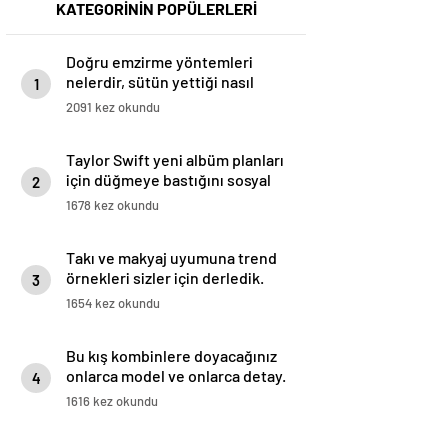
KATEGORİNİN POPÜLERLERİ
Doğru emzirme yöntemleri
nelerdir, sütün yettiği nasıl
1
anlaşılır?
2091 kez okundu
Taylor Swift yeni albüm planları
için düğmeye bastığını sosyal
2
medyadan duyurdu!
1678 kez okundu
Takı ve makyaj uyumuna trend
örnekleri sizler için derledik.
3
1654 kez okundu
Bu kış kombinlere doyacağınız
onlarca model ve onlarca detay.
4
1616 kez okundu