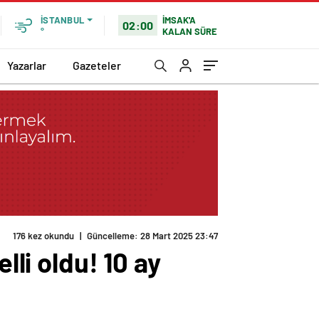
İMSAK'A
İSTANBUL
02:00
KALAN SÜRE
°
Yazarlar
Gazeteler
176 kez okundu
|
Güncelleme: 28 Mart 2025 23:47
lli oldu! 10 ay