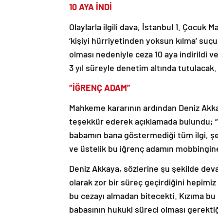
10 AYA İNDİ
Olaylarla ilgili dava, İstanbul 1. Çocu
‘kişiyi hürriyetinden yoksun kılma’ suç
olması nedeniyle ceza 10 aya indirildi 
3 yıl süreyle denetim altında tutulacak.
“İĞRENÇ ADAM”
Mahkeme kararının ardından Deniz Akka
teşekkür ederek açıklamada bulundu; 
babamın bana göstermediği tüm ilgi, ş
ve üstelik bu iğrenç adamın mobbingine
Deniz Akkaya, sözlerine şu şekilde dev
olarak zor bir süreç geçirdiğini hepim
bu cezayı almadan bitecekti. Kızıma bu 
babasının hukuki süreci olması gerektiğ