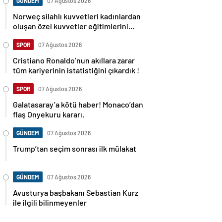
GÜNDEM
07 Ağustos 2026
Norweç silahlı kuvvetleri kadınlardan
oluşan özel kuvvetler eğitimlerini
başlattı.
SPOR
07 Ağustos 2026
Cristiano Ronaldo’nun akıllara zarar
tüm kariyerinin istatistiğini çıkardık !
SPOR
07 Ağustos 2026
Galatasaray’a kötü haber! Monaco’dan
flaş Onyekuru kararı.
GÜNDEM
07 Ağustos 2026
Trump’tan seçim sonrası ilk mülakat
GÜNDEM
07 Ağustos 2026
Avusturya başbakanı Sebastian Kurz
ile ilgili bilinmeyenler