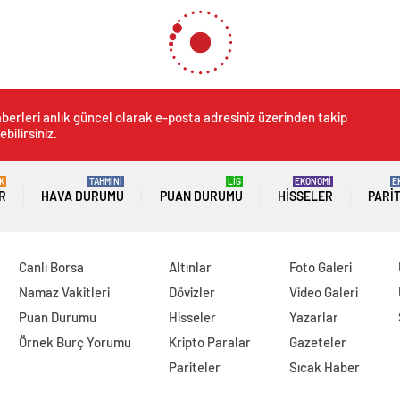
berleri anlık güncel olarak e-posta adresiniz üzerinden takip
ebilirsiniz.
K
TAHMİNİ
LİG
EKONOMİ
E
R
HAVA DURUMU
PUAN DURUMU
HISSELER
PARI
Canlı Borsa
Altınlar
Foto Galeri
Namaz Vakitleri
Dövizler
Video Galeri
Puan Durumu
Hisseler
Yazarlar
Örnek Burç Yorumu
Kripto Paralar
Gazeteler
Pariteler
Sıcak Haber