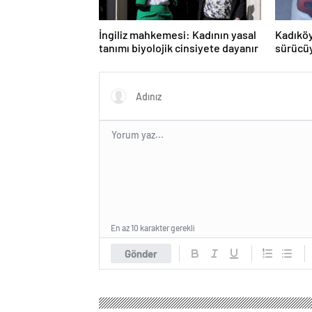
İngiliz mahkemesi: Kadının yasal
Kadıköy
tanımı biyolojik cinsiyete dayanır
sürücüy
En az 10 karakter gerekli
Gönder