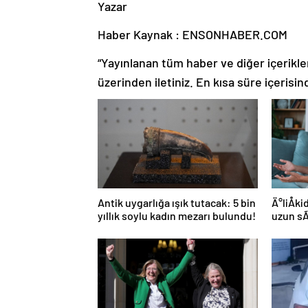
Yazar
Haber Kaynak : ENSONHABER.COM
“Yayınlanan tüm haber ve diğer içerikler i
üzerinden iletiniz. En kısa süre içerisin
Antik uygarlığa ışık tutacak: 5 bin
Ä°liÅk
yıllık soylu kadın mezarı bulundu!
uzun s
yolu