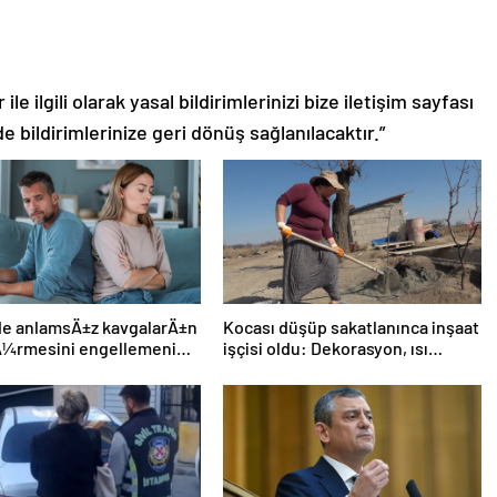
le ilgili olarak yasal bildirimlerinizi bize iletişim sayfası
de bildirimlerinize geri dönüş sağlanılacaktır.”
ide anlamsÄ±z kavgalarÄ±n
Kocası düşüp sakatlanınca inşaat
Ã¼rmesini engellemenin 5
işçisi oldu: Dekorasyon, ısı
yalıtım, boya… Yapamadığı iş yok