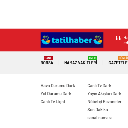
Ha
ed
CANLI
ANLIK
GÜNLÜ
BORSA
NAMAZ VAKITLERI
GAZETELE
Hava Durumu Dark
Canlı Tv Dark
Yol Durumu Dark
Yayın Akışları Dark
Canlı Tv Light
Nöbetçi Eczaneler
Son Dakika
sanal numara