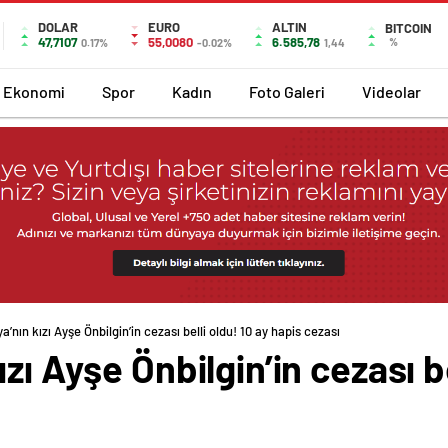
DOLAR
EURO
ALTIN
BITCOIN
47,7107
55,0080
6.585,78
%
0.17%
-0.02%
1,44
Ekonomi
Spor
Kadın
Foto Galeri
Videolar
’nın kızı Ayşe Önbilgin’in cezası belli oldu! 10 ay hapis cezası
zı Ayşe Önbilgin’in cezası be