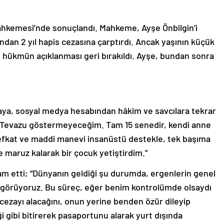
k Mahkemesi’nde sonuçlandı. Mahkeme, Ayşe Önbilgin’i
undan 2 yıl hapis cezasına çarptırdı. Ancak yaşının küçük
ve hükmün açıklanması geri bırakıldı. Ayşe, bundan sonra
ya, sosyal medya hesabından hâkim ve savcılara tekrar
“Tevazu göstermeyeceğim. Tam 15 senedir, kendi anne
efkat ve maddi manevi insanüstü destekle, tek başıma
 maruz kalarak bir çocuk yetiştirdim.”
am etti; “Dünyanın geldiği şu durumda, ergenlerin genel
iz görüyoruz. Bu süreç, eğer benim kontrolümde olsaydı
cezayı alacağını, onun yerine benden özür dileyip
i gibi bitirerek pasaportunu alarak yurt dışında