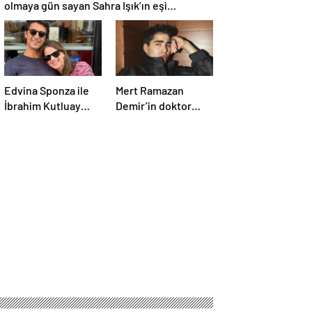
olmaya gün sayan Sahra Işık’ın eşi
görünümüyle gündem oldu!
Edvina Sponza ile
Mert Ramazan
İbrahim Kutluay
Demir’in doktor
aylar sonra yeniden
abisi sosyal
birlikte! ‘Bu defa
medyayı yıktı geçti!
kesin bitti’
Benzerlikleri
demişti…
görenleri şaşırttı!