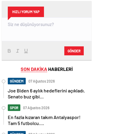
HIZLI YORUM YAP
GÖNDER
SON DAKİKA
HABERLERİ
GÜNDEM
07 Ağustos 2026
Joe Biden 6 aylık hedeflerini açıkladı.
Senato buz gibi…
SPOR
07 Ağustos 2026
En fazla kızaran takım Antalyaspor!
Tam 5 futbolcu….