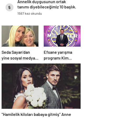
Annelik duygusunun ortak
tanımı diyebileceğimiz 10 başlık.
5
1567 kez okundu
Seda Sayan’dan
Efsane yarışma
yine sosyal medyayı
programı Kim
sallayan sözler!
Milyoner Olmak
Annesi ve ablası
İster? 4 Mayıs Pazar
meğer…
akşamı atv
ekranlarında!
“Hamilelik kiloları babaya gitmiş” Anne