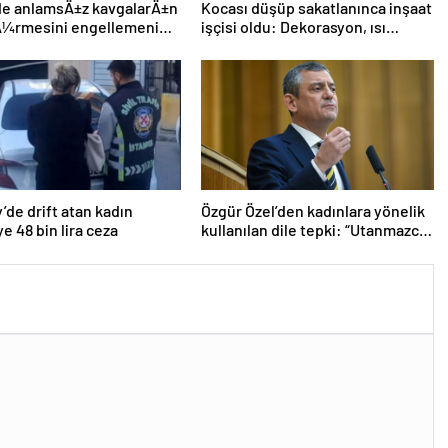
ide anlamsÄ±z kavgalarÄ±n
Kocası düşüp sakatlanınca inşaat
Ã¼rmesini engellemenin 5
işçisi oldu: Dekorasyon, ısı
yalıtım, boya… Yapamadığı iş yok
’de drift atan kadın
Özgür Özel’den kadınlara yönelik
e 48 bin lira ceza
kullanılan dile tepki: “Utanmazca
hakaret ettiler”