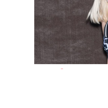
0
BEĞENDİM
ABONE OL
Pop müziğinin dikkat çeken ismi Aleyna
İddiaya göre İbrahim Y., şarkıcı Aleyna T
TC kimlik bilgisi gibi birçok kişisel ver