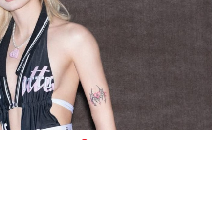
0
News
 Tilki, şimdi de şantaj davasıyla gündemde.
ilki’nin yalnızca adli makamlarca ulaşılabilen ev adresi,
isini ele geçirdi. Ardından da sosyal medya üzerinden ünlü