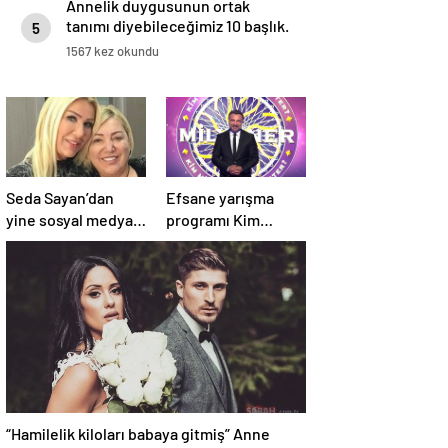
Annelik duygusunun ortak
tanımı diyebileceğimiz 10 başlık.
5
1567 kez okundu
Seda Sayan’dan
Efsane yarışma
yine sosyal medyayı
programı Kim
sallayan sözler!
Milyoner Olmak
Annesi ve ablası
İster? 4 Mayıs Pazar
meğer…
akşamı atv
ekranlarında!
“Hamilelik kiloları babaya gitmiş” Anne