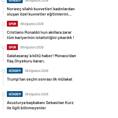
GÜNDEM
08 Ağustos 2026
Norweç silahlı kuvvetleri kadınlardan
oluşan özel kuvvetler eğitimlerini
başlattı.
SPOR
08 Ağustos 2026
Cristiano Ronaldo’nun akıllara zarar
tüm kariyerinin istatistiğini çıkardık !
SPOR
08 Ağustos 2026
Galatasaray’a kötü haber! Monaco’dan
flaş Onyekuru kararı.
GÜNDEM
08 Ağustos 2026
Trump’tan seçim sonrası ilk mülakat
GÜNDEM
08 Ağustos 2026
Avusturya başbakanı Sebastian Kurz
ile ilgili bilinmeyenler