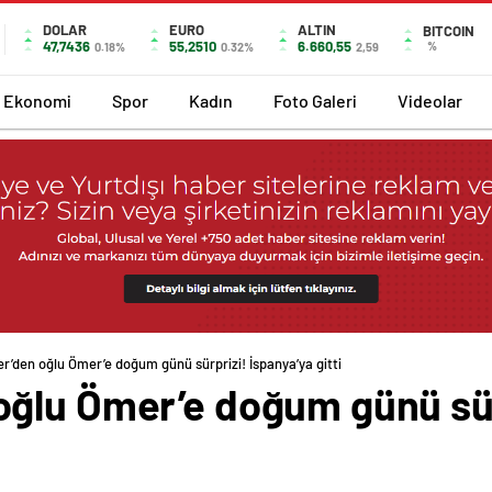
DOLAR
EURO
ALTIN
BITCOIN
47,7436
55,2510
6.660,55
%
0.18%
0.32%
2,59
Ekonomi
Spor
Kadın
Foto Galeri
Videolar
’den oğlu Ömer’e doğum günü sürprizi! İspanya’ya gitti
ğlu Ömer’e doğum günü sürp