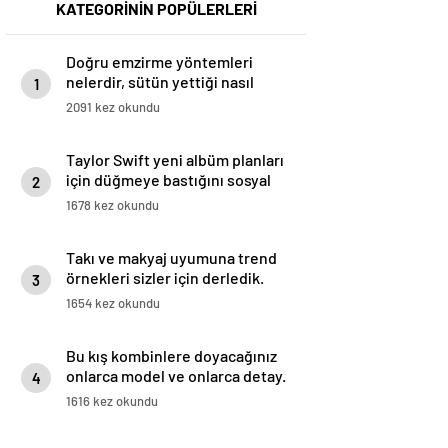
KATEGORİNİN POPÜLERLERİ
Doğru emzirme yöntemleri
nelerdir, sütün yettiği nasıl
1
anlaşılır?
2091 kez okundu
Taylor Swift yeni albüm planları
için düğmeye bastığını sosyal
2
medyadan duyurdu!
1678 kez okundu
Takı ve makyaj uyumuna trend
örnekleri sizler için derledik.
3
1654 kez okundu
Bu kış kombinlere doyacağınız
onlarca model ve onlarca detay.
4
1616 kez okundu