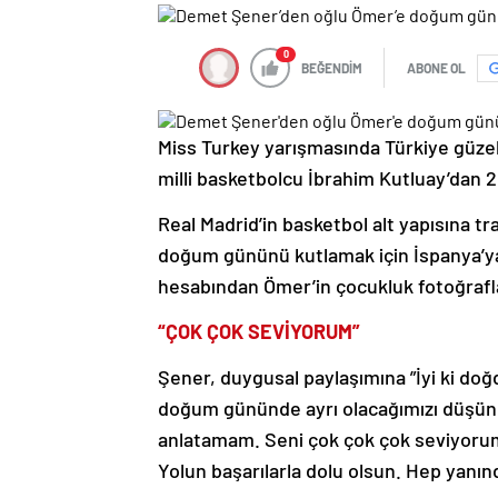
0
BEĞENDİM
ABONE OL
Miss Turkey yarışmasında Türkiye güze
milli basketbolcu İbrahim Kutluay’dan 2
Real Madrid’in basketbol alt yapısına tr
doğum gününü kutlamak için İspanya’y
hesabından Ömer’in çocukluk fotoğrafla
“ÇOK ÇOK SEVİYORUM”
Şener, duygusal paylaşımına ”İyi ki do
doğum gününde ayrı olacağımızı düşün
anlatamam. Seni çok çok çok seviyorum.
Yolun başarılarla dolu olsun. Hep yanı