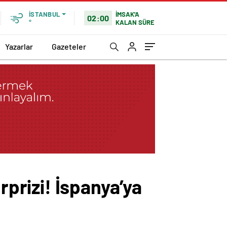
İMSAK'A
İSTANBUL
02:00
KALAN SÜRE
°
Yazarlar
Gazeteler
rizi! İspanya’ya