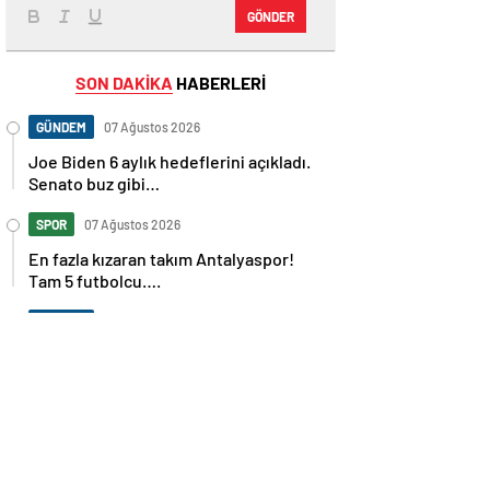
GÖNDER
SON DAKİKA
HABERLERİ
GÜNDEM
07 Ağustos 2026
Joe Biden 6 aylık hedeflerini açıkladı.
Senato buz gibi…
SPOR
07 Ağustos 2026
En fazla kızaran takım Antalyaspor!
Tam 5 futbolcu….
GÜNDEM
07 Ağustos 2026
Norweç silahlı kuvvetleri kadınlardan
oluşan özel kuvvetler eğitimlerini
başlattı.
SPOR
07 Ağustos 2026
Cristiano Ronaldo’nun akıllara zarar
tüm kariyerinin istatistiğini çıkardık !