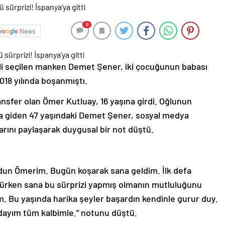
0
News
li seçilen manken Demet Şener, iki çocuğunun babası
018 yılında boşanmıştı.
ansfer olan Ömer Kutluay, 16 yaşına girdi. Oğlunun
a giden 47 yaşındaki Demet Şener, sosyal medya
rını paylaşarak duygusal bir not düştü.
ğdun Ömerim. Bugün koşarak sana geldim. İlk defa
ürken sana bu sürprizi yapmış olmanın mutluluğunu
 Bu yaşında harika şeyler başardın kendinle gurur duy.
ndayım tüm kalbimle.” notunu düştü.