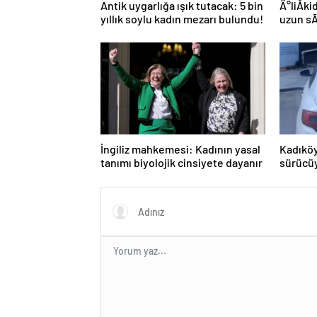
Antik uygarlığa ışık tutacak: 5 bin
Ä°liÅk
yıllık soylu kadın mezarı bulundu!
uzun s
yolu
İngiliz mahkemesi: Kadının yasal
Kadıköy
tanımı biyolojik cinsiyete dayanır
sürücüy