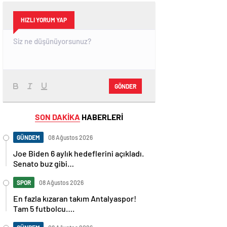
HIZLI YORUM YAP
GÖNDER
SON DAKİKA
HABERLERİ
GÜNDEM
08 Ağustos 2026
Joe Biden 6 aylık hedeflerini açıkladı.
Senato buz gibi…
SPOR
08 Ağustos 2026
En fazla kızaran takım Antalyaspor!
Tam 5 futbolcu….