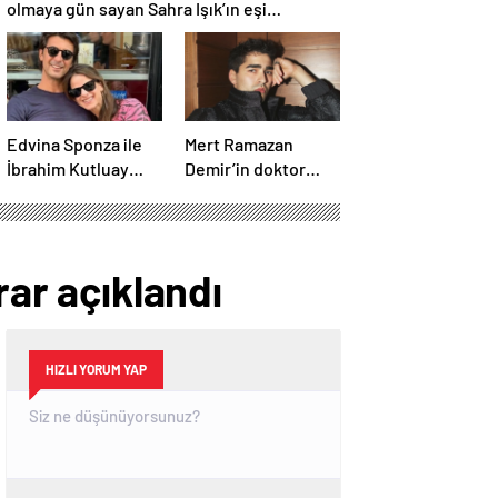
olmaya gün sayan Sahra Işık’ın eşi
görünümüyle gündem oldu!
Edvina Sponza ile
Mert Ramazan
İbrahim Kutluay
Demir’in doktor
aylar sonra yeniden
abisi sosyal
birlikte! ‘Bu defa
medyayı yıktı geçti!
kesin bitti’
Benzerlikleri
demişti…
görenleri şaşırttı!
rar açıklandı
HIZLI YORUM YAP