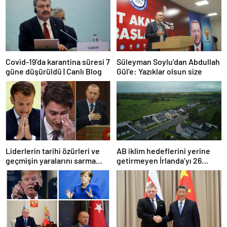
Covid-19’da karantina süresi 7
Süleyman Soylu’dan Abdullah
güne düşürüldü | Canlı Blog
Gül’e: Yazıklar olsun size
Liderlerin tarihi özürleri ve
AB iklim hedeflerini yerine
geçmişin yaralarını sarma
getirmeyen İrlanda’yı 26
çabaları
milyar euroluk ceza bekliyor
olabilir