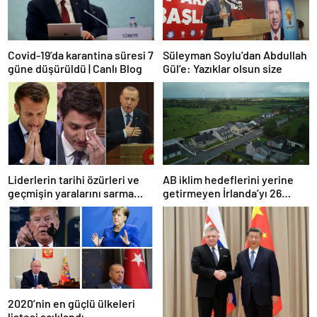
Covid-19’da karantina süresi 7
Süleyman Soylu’dan Abdullah
güne düşürüldü | Canlı Blog
Gül’e: Yazıklar olsun size
Liderlerin tarihi özürleri ve
AB iklim hedeflerini yerine
geçmişin yaralarını sarma
getirmeyen İrlanda’yı 26
çabaları
milyar euroluk ceza bekliyor
olabilir
2020’nin en güçlü ülkeleri
listesi açıklandı