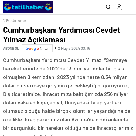
Seçim İrtibat Bürosu Açtı
215 okunma
Cumhurbaşkanı Yardımcısı Cevdet
Yılmaz Açıklaması
2 Mayıs 2024 00:15
ABONE OL
News
Cumhurbaşkanı Yardımcısı Cevdet Yılmaz, “Sermaye
hareketlerinde de 2022’de 13,7 milyar dolar bir çıkış
olmuşken ülkemizden. 2023 yılında nette 8,34 milyar
dolar bir sermaye girişinin gerçekleştiğini görüyoruz.
Dış ticaretimize, ihracatımıza baktığımızda 256 milyar
doları yakaladık geçen yıl. Dünyadaki talep şartları
olumsuz olduğu halde birçok sıkıntılar yaşandığı halde
özellikle ihraç pazarımız olan Avrupa’da ciddi anlamda
bir durgunluk, bir hareket olduğu halde ihracatçılarımız