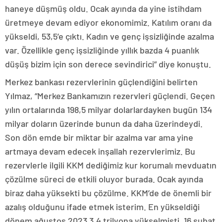
haneye düşmüş oldu. Ocak ayında da yine istihdam
üretmeye devam ediyor ekonomimiz. Katılım oranı da
yükseldi, 53,5’e çıktı. Kadın ve genç işsizliğinde azalma
var. Özellikle genç işsizliğinde yıllık bazda 4 puanlık
düşüş bizim için son derece sevindirici” diye konuştu.
Merkez bankası rezervlerinin güçlendiğini belirten
Yılmaz, “Merkez Bankamızın rezervleri güçlendi. Geçen
yılın ortalarında 198,5 milyar dolarlardayken bugün 134
milyar doların üzerinde bunun da daha üzerindeydi.
Son dön emde bir miktar bir azalma var ama yine
artmaya devam edecek inşallah rezervlerimiz. Bu
rezervlerle ilgili KKM dediğimiz kur korumalı mevduatın
çözülme süreci de etkili oluyor burada. Ocak ayında
biraz daha yüksekti bu çözülme. KKM’de de önemli bir
azalış olduğunu ifade etmek isterim. En yükseldiği
dönem ağustos 2023 3,4 trilyona yükselmişti. 16 şubat