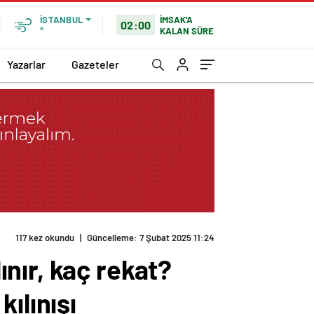
İMSAK'A
İSTANBUL
02:00
KALAN SÜRE
°
Yazarlar
Gazeteler
117 kez okundu
|
Güncelleme: 7 Şubat 2025 11:24
nır, kaç rekat?
ılınışı