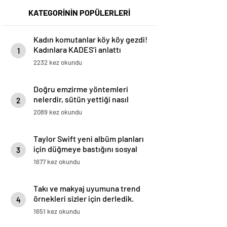
KATEGORİNİN POPÜLERLERİ
Kadın komutanlar köy köy gezdi!
Kadınlara KADES’i anlattı
1
2232 kez okundu
Doğru emzirme yöntemleri
nelerdir, sütün yettiği nasıl
2
anlaşılır?
2089 kez okundu
Taylor Swift yeni albüm planları
için düğmeye bastığını sosyal
3
medyadan duyurdu!
1677 kez okundu
Takı ve makyaj uyumuna trend
örnekleri sizler için derledik.
4
1651 kez okundu