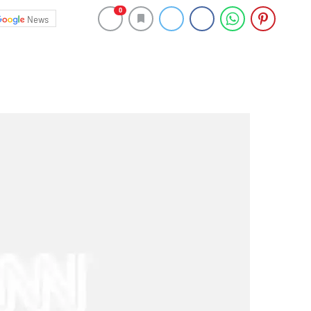
0
News