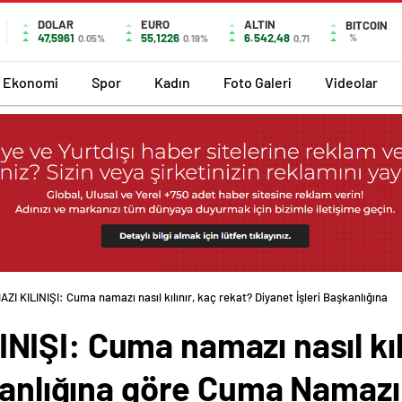
DOLAR
EURO
ALTIN
BITCOIN
47,5961
55,1226
6.542,48
%
0.05%
0.19%
0,71
Ekonomi
Spor
Kadın
Foto Galeri
Videolar
I KILINIŞI: Cuma namazı nasıl kılınır, kaç rekat? Diyanet İşleri Başkanlığına
ŞI: Cuma namazı nasıl kılı
kanlığına göre Cuma Namazı k