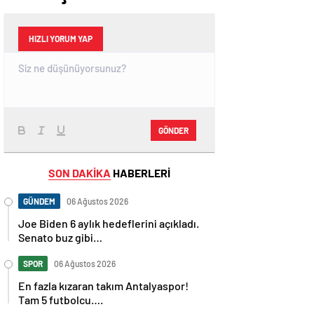
HIZLI YORUM YAP
GÖNDER
SON DAKİKA
HABERLERİ
GÜNDEM
06 Ağustos 2026
Joe Biden 6 aylık hedeflerini açıkladı.
Senato buz gibi…
SPOR
06 Ağustos 2026
En fazla kızaran takım Antalyaspor!
Tam 5 futbolcu….