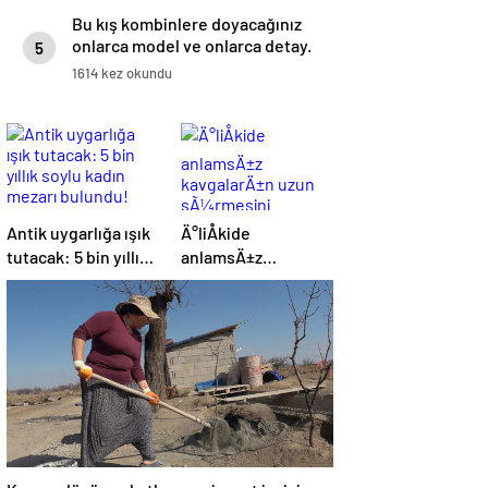
Bu kış kombinlere doyacağınız
onlarca model ve onlarca detay.
5
1614 kez okundu
Antik uygarlığa ışık
Ä°liÅkide
tutacak: 5 bin yıllık
anlamsÄ±z
soylu kadın mezarı
kavgalarÄ±n uzun
bulundu!
sÃ¼rmesini
engellemenin 5
yolu