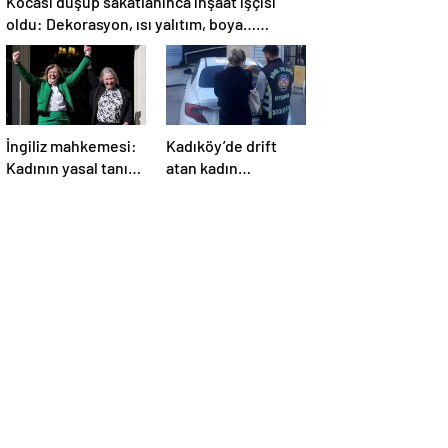
Kocası düşüp sakatlanınca inşaat işçisi
oldu: Dekorasyon, ısı yalıtım, boya…
Yapamadığı iş yok
İngiliz mahkemesi:
Kadıköy’de drift
Kadının yasal tanımı
atan kadın
biyolojik cinsiyete
sürücüye 48 bin lira
dayanır
ceza