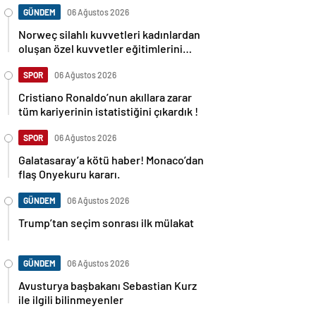
GÜNDEM
06 Ağustos 2026
Norweç silahlı kuvvetleri kadınlardan
oluşan özel kuvvetler eğitimlerini
başlattı.
SPOR
06 Ağustos 2026
Cristiano Ronaldo’nun akıllara zarar
tüm kariyerinin istatistiğini çıkardık !
SPOR
06 Ağustos 2026
Galatasaray’a kötü haber! Monaco’dan
flaş Onyekuru kararı.
GÜNDEM
06 Ağustos 2026
Trump’tan seçim sonrası ilk mülakat
GÜNDEM
06 Ağustos 2026
Avusturya başbakanı Sebastian Kurz
ile ilgili bilinmeyenler