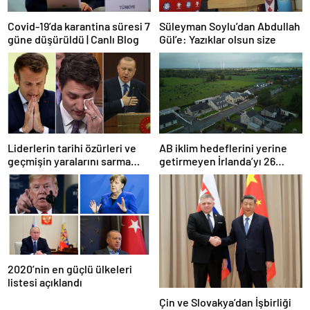
Covid-19’da karantina süresi 7
Süleyman Soylu’dan Abdullah
güne düşürüldü | Canlı Blog
Gül’e: Yazıklar olsun size
Liderlerin tarihi özürleri ve
AB iklim hedeflerini yerine
geçmişin yaralarını sarma
getirmeyen İrlanda’yı 26
çabaları
milyar euroluk ceza bekliyor
olabilir
2020’nin en güçlü ülkeleri
listesi açıklandı
Çin ve Slovakya’dan İşbirliği