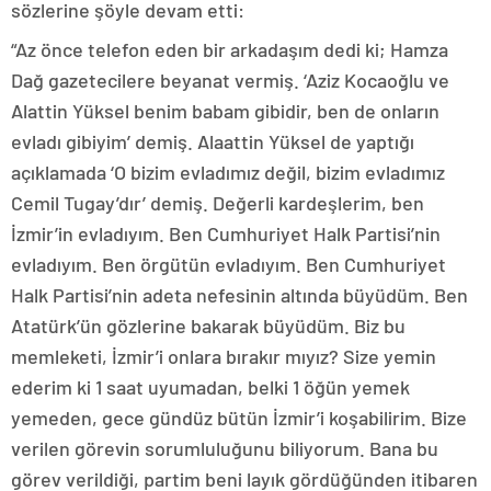
sözlerine şöyle devam etti:
“Az önce telefon eden bir arkadaşım dedi ki; Hamza
Dağ gazetecilere beyanat vermiş. ‘Aziz Kocaoğlu ve
Alattin Yüksel benim babam gibidir, ben de onların
evladı gibiyim’ demiş. Alaattin Yüksel de yaptığı
açıklamada ‘O bizim evladımız değil, bizim evladımız
Cemil Tugay’dır’ demiş. Değerli kardeşlerim, ben
İzmir’in evladıyım. Ben Cumhuriyet Halk Partisi’nin
evladıyım. Ben örgütün evladıyım. Ben Cumhuriyet
Halk Partisi’nin adeta nefesinin altında büyüdüm. Ben
Atatürk’ün gözlerine bakarak büyüdüm. Biz bu
memleketi, İzmir’i onlara bırakır mıyız? Size yemin
ederim ki 1 saat uyumadan, belki 1 öğün yemek
yemeden, gece gündüz bütün İzmir’i koşabilirim. Bize
verilen görevin sorumluluğunu biliyorum. Bana bu
görev verildiği, partim beni layık gördüğünden itibaren