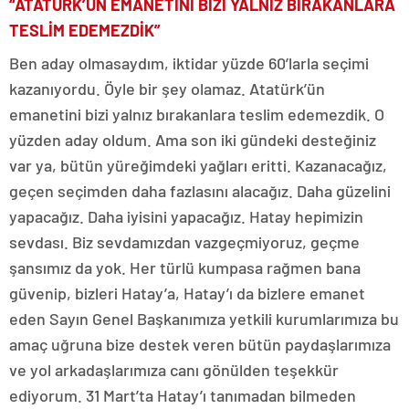
“ATATÜRK’ÜN EMANETİNİ BİZİ YALNIZ BIRAKANLARA
TESLİM EDEMEZDİK”
Ben aday olmasaydım, iktidar yüzde 60’larla seçimi
kazanıyordu. Öyle bir şey olamaz. Atatürk’ün
emanetini bizi yalnız bırakanlara teslim edemezdik. O
yüzden aday oldum. Ama son iki gündeki desteğiniz
var ya, bütün yüreğimdeki yağları eritti. Kazanacağız,
geçen seçimden daha fazlasını alacağız. Daha güzelini
yapacağız. Daha iyisini yapacağız. Hatay hepimizin
sevdası. Biz sevdamızdan vazgeçmiyoruz, geçme
şansımız da yok. Her türlü kumpasa rağmen bana
güvenip, bizleri Hatay’a, Hatay’ı da bizlere emanet
eden Sayın Genel Başkanımıza yetkili kurumlarımıza bu
amaç uğruna bize destek veren bütün paydaşlarımıza
ve yol arkadaşlarımıza canı gönülden teşekkür
ediyorum. 31 Mart’ta Hatay’ı tanımadan bilmeden