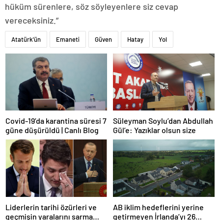
hüküm sürenlere, söz söyleyenlere siz cevap
vereceksiniz.”
Atatürk'ün
Emaneti
Güven
Hatay
Yol
Covid-19’da karantina süresi 7
Süleyman Soylu’dan Abdullah
güne düşürüldü | Canlı Blog
Gül’e: Yazıklar olsun size
Liderlerin tarihi özürleri ve
AB iklim hedeflerini yerine
geçmişin yaralarını sarma
getirmeyen İrlanda’yı 26