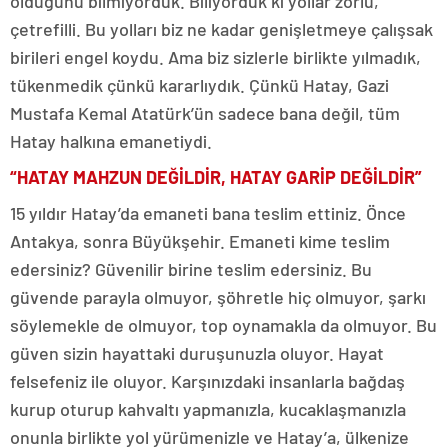
olduğunu bilmiyorduk. Biliyorduk ki yollar zorlu,
çetrefilli. Bu yolları biz ne kadar genişletmeye çalışsak
birileri engel koydu. Ama biz sizlerle birlikte yılmadık,
tükenmedik çünkü kararlıydık. Çünkü Hatay, Gazi
Mustafa Kemal Atatürk’ün sadece bana değil, tüm
Hatay halkına emanetiydi.
“HATAY MAH
Z
UN DEĞİLDİR, HATAY GARİP DEĞİLDİR”
15 yıldır Hatay’da emaneti bana teslim ettiniz. Önce
Antakya, sonra Büyükşehir. Emaneti kime teslim
edersiniz? Güvenilir birine teslim edersiniz. Bu
güvende parayla olmuyor, şöhretle hiç olmuyor, şarkı
söylemekle de olmuyor, top oynamakla da olmuyor. Bu
güven sizin hayattaki duruşunuzla oluyor. Hayat
felsefeniz ile oluyor. Karşınızdaki insanlarla bağdaş
kurup oturup kahvaltı yapmanızla, kucaklaşmanızla
onunla birlikte yol yürümenizle ve Hatay’a, ülkenize