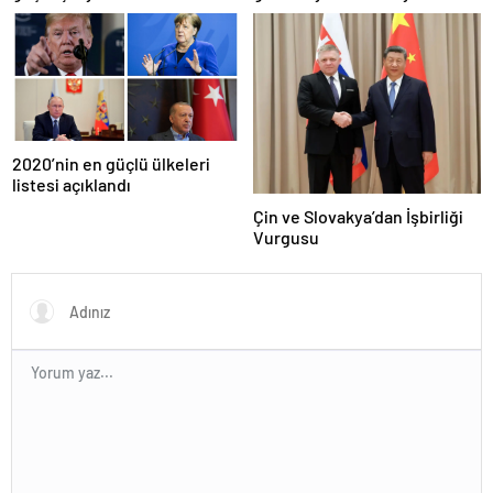
çabaları
milyar euroluk ceza bekliyor
olabilir
2020’nin en güçlü ülkeleri
listesi açıklandı
Çin ve Slovakya’dan İşbirliği
Vurgusu