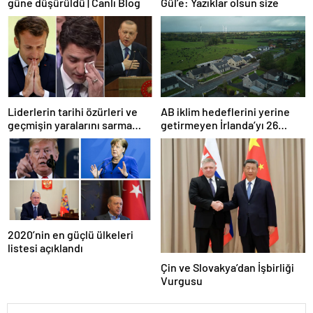
güne düşürüldü | Canlı Blog
Gül’e: Yazıklar olsun size
Liderlerin tarihi özürleri ve
AB iklim hedeflerini yerine
geçmişin yaralarını sarma
getirmeyen İrlanda’yı 26
çabaları
milyar euroluk ceza bekliyor
olabilir
2020’nin en güçlü ülkeleri
listesi açıklandı
Çin ve Slovakya’dan İşbirliği
Vurgusu