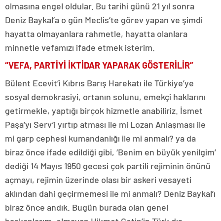
olmasına engel oldular. Bu tarihi günü 21 yıl sonra
Deniz Baykal’a o gün Meclis’te görev yapan ve şimdi
hayatta olmayanlara rahmetle, hayatta olanlara
minnetle vefamızı ifade etmek isterim.
“VEFA, PARTİYİ İKTİDAR YAPARAK GÖSTERİLİR”
Bülent Ecevit’i Kıbrıs Barış Harekatı ile Türkiye’ye
sosyal demokrasiyi, ortanın solunu, emekçi haklarını
getirmekle, yaptığı birçok hizmetle anabiliriz. İsmet
Paşa’yı Serv’i yırtıp atması ile mi Lozan Anlaşması ile
mi garp cephesi kumandanlığı ile mi anmalı? ya da
biraz önce ifade edildiği gibi, ‘Benim en büyük yenilgim’
dediği 14 Mayıs 1950 gecesi çok partili rejiminin önünü
açmayı, rejimin üzerinde olası bir askeri vesayeti
aklından dahi geçirmemesi ile mi anmalı? Deniz Baykal’ı
biraz önce andık. Bugün burada olan genel
başkanlarım, olmayan Hikmet Çetin’in Türk dış