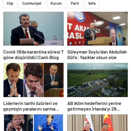
Chp
Cumhuriyet
Kurum
Parti
Vefa
Covid-19’da karantina süresi 7
Süleyman Soylu’dan Abdullah
güne düşürüldü | Canlı Blog
Gül’e: Yazıklar olsun size
Liderlerin tarihi özürleri ve
AB iklim hedeflerini yerine
geçmişin yaralarını sarma
getirmeyen İrlanda’yı 26
çabaları
milyar euroluk ceza bekliyor
olabilir