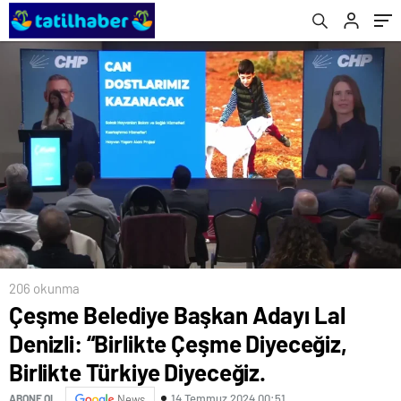
Diyeceğiz.
gösterilmeli
206 okunma
Çeşme Belediye Başkan Adayı Lal
Denizli: “Birlikte Çeşme Diyeceğiz,
Birlikte Türkiye Diyeceğiz.
14 Temmuz 2024 00:51
ABONE OL
News