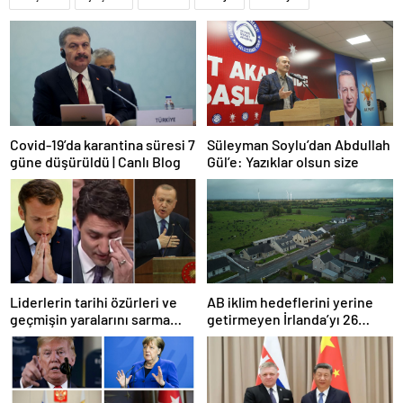
Covid-19’da karantina süresi 7
Süleyman Soylu’dan Abdullah
güne düşürüldü | Canlı Blog
Gül’e: Yazıklar olsun size
Liderlerin tarihi özürleri ve
AB iklim hedeflerini yerine
geçmişin yaralarını sarma
getirmeyen İrlanda’yı 26
çabaları
milyar euroluk ceza bekliyor
olabilir