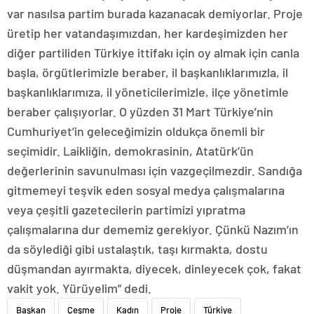
var nasılsa partim burada kazanacak demiyorlar. Proje
üretip her vatandaşımızdan, her kardeşimizden her
diğer partiliden Türkiye ittifakı için oy almak için canla
başla, örgütlerimizle beraber, il başkanlıklarımızla, il
başkanlıklarımıza, il yöneticilerimizle, ilçe yönetimle
beraber çalışıyorlar. O yüzden 31 Mart Türkiye’nin
Cumhuriyet’in geleceğimizin oldukça önemli bir
seçimidir. Laikliğin, demokrasinin, Atatürk’ün
değerlerinin savunulması için vazgeçilmezdir. Sandığa
gitmemeyi teşvik eden sosyal medya çalışmalarına
veya çeşitli gazetecilerin partimizi yıpratma
çalışmalarına dur dememiz gerekiyor. Çünkü Nazım’ın
da söylediği gibi ustalaştık, taşı kırmakta, dostu
düşmandan ayırmakta, diyecek, dinleyecek çok, fakat
vakit yok. Yürüyelim” dedi.
Başkan
Çeşme
Kadın
Proje
Türkiye