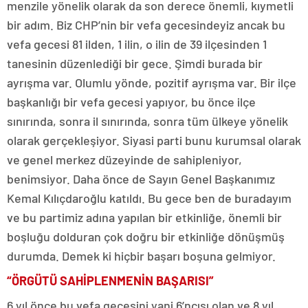
menzile yönelik olarak da son derece önemli, kıymetli
bir adım. Biz CHP’nin bir vefa gecesindeyiz ancak bu
vefa gecesi 81 ilden, 1 ilin, o ilin de 39 ilçesinden 1
tanesinin düzenlediği bir gece. Şimdi burada bir
ayrışma var. Olumlu yönde, pozitif ayrışma var. Bir ilçe
başkanlığı bir vefa gecesi yapıyor, bu önce ilçe
sınırında, sonra il sınırında, sonra tüm ülkeye yönelik
olarak gerçekleşiyor. Siyasi parti bunu kurumsal olarak
ve genel merkez düzeyinde de sahipleniyor,
benimsiyor. Daha önce de Sayın Genel Başkanımız
Kemal Kılıçdaroğlu katıldı. Bu gece ben de buradayım
ve bu partimiz adına yapılan bir etkinliğe, önemli bir
boşluğu dolduran çok doğru bir etkinliğe dönüşmüş
durumda. Demek ki hiçbir başarı boşuna gelmiyor.
“ÖRGÜTÜ SAHİPLENMENİN BAŞARISI”
6 yıl önce bu vefa gecesini yani 6’ncısı olan ve 8 yıl