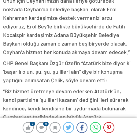
Onun için Ceyhan’ımızın daha ileriye götürecek
noktada Ceyhan’da belediye başkanı olarak Erol
Kahraman kardeşimize destek vermenizi arzu
ediyoruz. Erol Bey’le birlikte büyükşehirde de Fatih
Kocaispir kardeşimiz Adana Büyükşehir Belediye
Başkanı olduğu zaman o zaman beşibiryerde olacak,
Ceyhan’a hizmet her konuda akmaya devam edecek.”
CHP Genel Başkanı Özgür Özel’in “Atatürk bize diyor ki
‘başarılı olun, şu, şu, şu illeri alın” diye bir konuşma
yaptığını anımsatan Çelik, şöyle devam etti:
“Biz hizmet üretmeye devam ederken Atatürk’ün,
kendi partisine ‘şu illeri kazanın’ dediğini ileri sürerek
kendince, kendi kendisine bir uydurmada bulunarak
Cumhuriyet tarihindeki en büyük Atatürk
istismarlarından birine imza attı. Atatürk’ün istediği,
0
0
0
0
0
0
ülkemizin tam bağımsızlığı yolunda Cumhuriyetimizin