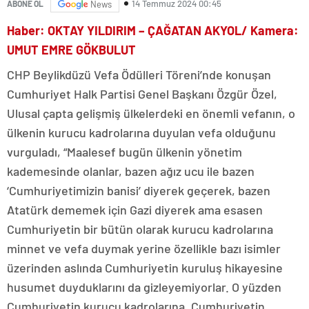
14 Temmuz 2024 00:45
ABONE OL
News
Haber: OKTAY YILDIRIM – ÇAĞATAN AKYOL/ Kamera:
UMUT EMRE GÖKBULUT
CHP Beylikdüzü Vefa Ödülleri Töreni’nde konuşan
Cumhuriyet Halk Partisi Genel Başkanı Özgür Özel,
Ulusal çapta gelişmiş ülkelerdeki en önemli vefanın, o
ülkenin kurucu kadrolarına duyulan vefa olduğunu
vurguladı, “Maalesef bugün ülkenin yönetim
kademesinde olanlar, bazen ağız ucu ile bazen
‘Cumhuriyetimizin banisi’ diyerek geçerek, bazen
Atatürk dememek için Gazi diyerek ama esasen
Cumhuriyetin bir bütün olarak kurucu kadrolarına
minnet ve vefa duymak yerine özellikle bazı isimler
üzerinden aslında Cumhuriyetin kuruluş hikayesine
husumet duyduklarını da gizleyemiyorlar. O yüzden
Cumhuriyetin kurucu kadrolarına, Cumhuriyetin