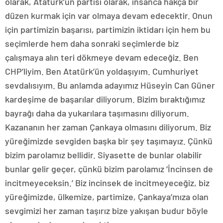
olarak, Atatürk’ün partisi olarak, insanca hakça bir
düzen kurmak için var olmaya devam edecektir. Onun
için partimizin başarısı, partimizin iktidarı için hem bu
seçimlerde hem daha sonraki seçimlerde biz
çalışmaya alın teri dökmeye devam edeceğiz. Ben
CHP’liyim. Ben Atatürk’ün yoldaşıyım. Cumhuriyet
sevdalısıyım. Bu anlamda adayımız Hüseyin Can Güner
kardeşime de başarılar diliyorum. Bizim bıraktığımız
bayrağı daha da yukarılara taşımasını diliyorum.
Kazananın her zaman Çankaya olmasını diliyorum. Biz
yüreğimizde sevgiden başka bir şey taşımayız. Çünkü
bizim parolamız bellidir. Siyasette de bunlar olabilir
bunlar gelir geçer, çünkü bizim parolamız ‘İncinsen de
incitmeyeceksin.’ Biz incinsek de incitmeyeceğiz, biz
yüreğimizde, ülkemize, partimize, Çankaya’mıza olan
sevgimizi her zaman taşırız bize yakışan budur böyle