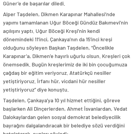
Güner’e de başarılar diledi.
Alper Taşdelen, Dikmen Karapınar Mahallesi’nde
yapımı tamamlanan Uğur Böceği Gündüz Bakımevi’nin
açılışını yaptı. Uğur Böceği Kreşi’nin kendi
dönemindeki 11’inci, Çankaya’nın da 15’inci kreşi
olduğunu söyleyen Başkan Taşdelen, “Öncelikle
Karapınar’a, Dikmen’e hayırlı uğurlu olsun. Kreşleri çok
önemsedik. Bugün kreşlerimiz de iki bin çocuğumuza
çağdaş bir eğitim veriyoruz. Atatürkçü nesiller
yetiştiriyoruz. İrfanı hür, vicdani hür nesiller
yetiştiriyoruz” diye konuştu.
Taşdelen, Çankaya’ya 10 yıl hizmet ettiğini, göreve
başlarken Ali Dinçerlerden, Ahmet İsvanlardan, Vedat
Dalokaylardan gelen sosyal demokrat belediyecilik
bayrağını dalgalandıracak bir belediye sözü verdiğini
hatırlatarak, şunları söyledi: