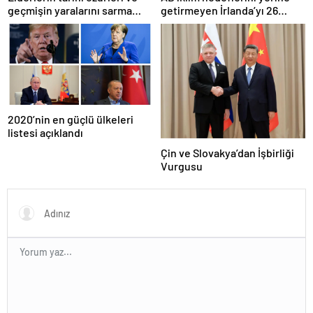
geçmişin yaralarını sarma
getirmeyen İrlanda’yı 26
çabaları
milyar euroluk ceza bekliyor
olabilir
2020’nin en güçlü ülkeleri
listesi açıklandı
Çin ve Slovakya’dan İşbirliği
Vurgusu