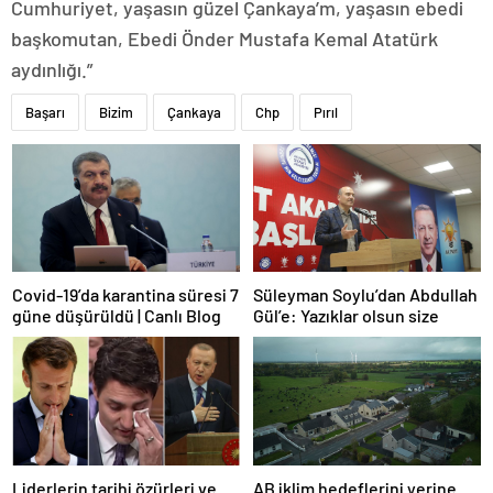
Cumhuriyet, yaşasın güzel Çankaya’m, yaşasın ebedi
başkomutan, Ebedi Önder Mustafa Kemal Atatürk
aydınlığı.”
Başarı
Bizim
Çankaya
Chp
Pırıl
Covid-19’da karantina süresi 7
Süleyman Soylu’dan Abdullah
güne düşürüldü | Canlı Blog
Gül’e: Yazıklar olsun size
Liderlerin tarihi özürleri ve
AB iklim hedeflerini yerine