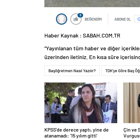
0
BEĞENDİM
ABONE OL
Haber Kaynak : SABAH.COM.TR
“Yayınlanan tüm haber ve diğer içerikler i
üzerinden iletiniz. En kısa süre içerisin
Başöğretmen Nasıl Yazılır?
TDK’ye Göre Baş Öğre
KPSS’de derece yaptı, yine de
Çin ve S
atanamadı: ’15 yılım gitti’
Vurgus