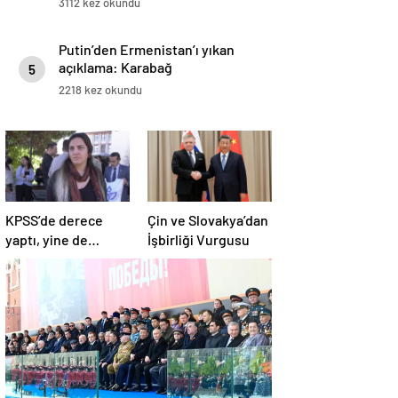
3112 kez okundu
Putin’den Ermenistan’ı yıkan
açıklama: Karabağ
5
Azerbaycan’ın ayrılmaz bir
2218 kez okundu
parçasıdır!
KPSS’de derece
Çin ve Slovakya’dan
yaptı, yine de
İşbirliği Vurgusu
atanamadı: ’15 yılım
gitti’