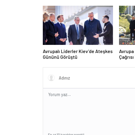
Avrupalı Liderler Kiev’de Ateşkes
Avrupa 
Gününü Görüştü
Çağrısı
En az 10 karakter gerekli