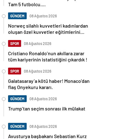
Tam 5 futbolcu….
GÜNDEM
08 Ağustos 2026
Norweç silahlı kuvvetleri kadınlardan
oluşan özel kuvvetler eğitimlerini
başlattı.
SPOR
08 Ağustos 2026
Cristiano Ronaldo’nun akıllara zarar
tüm kariyerinin istatistiğini çıkardık !
SPOR
08 Ağustos 2026
Galatasaray’a kötü haber! Monaco’dan
flaş Onyekuru kararı.
GÜNDEM
08 Ağustos 2026
Trump’tan seçim sonrası ilk mülakat
GÜNDEM
08 Ağustos 2026
Avusturya başbakanı Sebastian Kurz