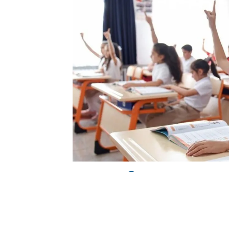
0
BEĞENDİM
ABONE OL
Haber Kaynak : SABAH.COM.TR
“Yayınlanan tüm haber ve diğer içerikler i