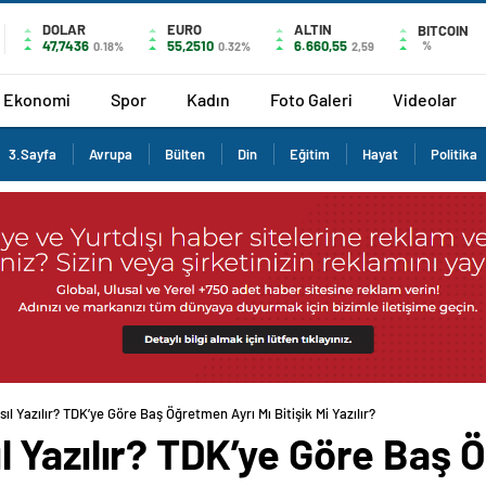
DOLAR
EURO
ALTIN
BITCOIN
47,7436
55,2510
6.660,55
%
0.18%
0.32%
2,59
Ekonomi
Spor
Kadın
Foto Galeri
Videolar
3.Sayfa
Avrupa
Bülten
Din
Eğitim
Hayat
Politika
 Yazılır? TDK’ye Göre Baş Öğretmen Ayrı Mı Bitişik Mi Yazılır?
 Yazılır? TDK’ye Göre Baş 