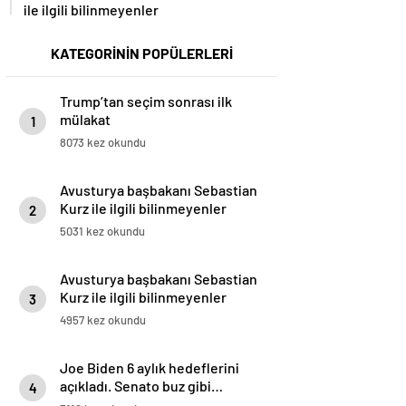
ile ilgili bilinmeyenler
KATEGORİNİN POPÜLERLERİ
Trump’tan seçim sonrası ilk
mülakat
1
8073 kez okundu
Avusturya başbakanı Sebastian
Kurz ile ilgili bilinmeyenler
2
5031 kez okundu
Avusturya başbakanı Sebastian
Kurz ile ilgili bilinmeyenler
3
4957 kez okundu
Joe Biden 6 aylık hedeflerini
açıkladı. Senato buz gibi…
4