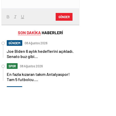
GÖNDER
SON DAKİKA
HABERLERİ
GÜNDEM
08 Ağustos 2026
Joe Biden 6 aylık hedeflerini açıkladı.
Senato buz gibi…
SPOR
08 Ağustos 2026
En fazla kızaran takım Antalyaspor!
Tam 5 futbolcu….
GÜNDEM
08 Ağustos 2026
Norweç silahlı kuvvetleri kadınlardan
oluşan özel kuvvetler eğitimlerini
başlattı.
SPOR
08 Ağustos 2026