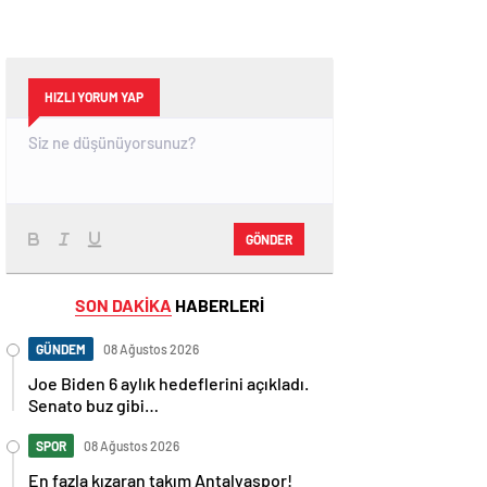
HIZLI YORUM YAP
GÖNDER
SON DAKİKA
HABERLERİ
GÜNDEM
08 Ağustos 2026
Joe Biden 6 aylık hedeflerini açıkladı.
Senato buz gibi…
SPOR
08 Ağustos 2026
En fazla kızaran takım Antalyaspor!