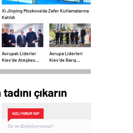
Xi Jinping Moskova’da Zafer Kutlamalarına
Katıldı
Avrupalı Liderler
Avrupa Liderleri
Kiev’de Ateşkes
Kiev’de Barış
Gününü Görüştü
Çağrısı Yapıyor
 tadını çıkarın
HIZLI YORUM YAP