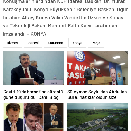
Konuşmaların ardından KOP İdaresi Başkanı Dr. Murat
Karakoyunlu, Konya Büyükşehir Belediye Başkanı Uğur
İbrahim Altay, Konya Valisi Vahdettin Özkan ve Sanayi
ve Teknoloji Bakanı Mehmet Fatih Kacır tarafından
imzalandı. – KONYA
Hizmet
İdaresi
Kalkınma
Konya
Proje
Covid-19’da karantina süresi 7
Süleyman Soylu’dan Abdullah
güne düşürüldü | Canlı Blog
Gül’e: Yazıklar olsun size