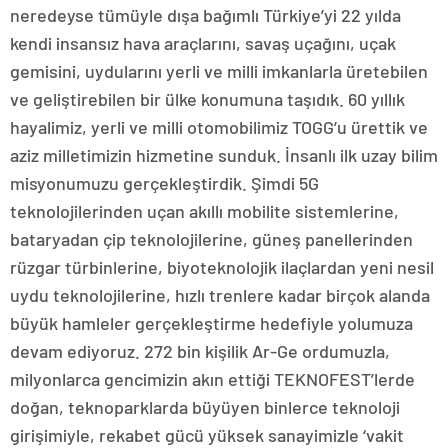
neredeyse tümüyle dışa bağımlı Türkiye’yi 22 yılda
kendi insansız hava araçlarını, savaş uçağını, uçak
gemisini, uydularını yerli ve milli imkanlarla üretebilen
ve geliştirebilen bir ülke konumuna taşıdık. 60 yıllık
hayalimiz, yerli ve milli otomobilimiz TOGG’u ürettik ve
aziz milletimizin hizmetine sunduk. İnsanlı ilk uzay bilim
misyonumuzu gerçekleştirdik. Şimdi 5G
teknolojilerinden uçan akıllı mobilite sistemlerine,
bataryadan çip teknolojilerine, güneş panellerinden
rüzgar türbinlerine, biyoteknolojik ilaçlardan yeni nesil
uydu teknolojilerine, hızlı trenlere kadar birçok alanda
büyük hamleler gerçekleştirme hedefiyle yolumuza
devam ediyoruz. 272 bin kişilik Ar-Ge ordumuzla,
milyonlarca gencimizin akın ettiği TEKNOFEST’lerde
doğan, teknoparklarda büyüyen binlerce teknoloji
girişimiyle, rekabet gücü yüksek sanayimizle ‘vakit