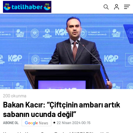
200 okunma
Bakan Kacır: “Çiftçinin ambarı artık
sabanın ucunda değil”
22 Nisan 2024 00:15
ABONE OL
News