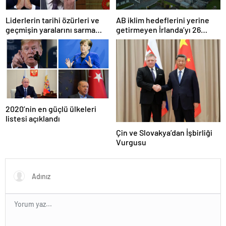
Liderlerin tarihi özürleri ve
AB iklim hedeflerini yerine
geçmişin yaralarını sarma
getirmeyen İrlanda’yı 26
çabaları
milyar euroluk ceza bekliyor
olabilir
2020’nin en güçlü ülkeleri
listesi açıklandı
Çin ve Slovakya’dan İşbirliği
Vurgusu