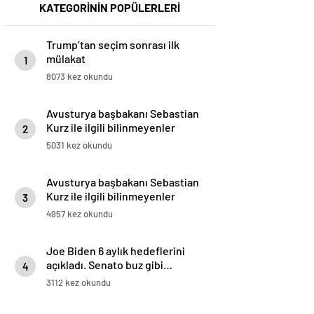
KATEGORİNİN POPÜLERLERİ
Trump’tan seçim sonrası ilk
mülakat
1
8073 kez okundu
Avusturya başbakanı Sebastian
Kurz ile ilgili bilinmeyenler
2
5031 kez okundu
Avusturya başbakanı Sebastian
Kurz ile ilgili bilinmeyenler
3
4957 kez okundu
Joe Biden 6 aylık hedeflerini
açıkladı. Senato buz gibi…
4
3112 kez okundu