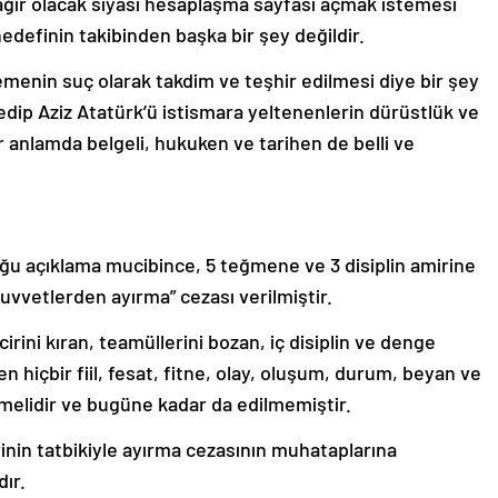
 ağır olacak siyasi hesaplaşma sayfası açmak istemesi
definin takibinden başka bir şey değildir.
menin suç olarak takdim ve teşhir edilmesi diye bir şey
edip Aziz Atatürk’ü istismara yeltenenlerin dürüstlük ve
anlamda belgeli, hukuken ve tarihen de belli ve
uğu açıklama mucibince, 5 teğmene ve 3 disiplin amirine
kuvvetlerden ayırma” cezası verilmiştir.
cirini kıran, teamüllerini bozan, iç disiplin ve denge
 hiçbir fiil, fesat, fitne, olay, oluşum, durum, beyan ve
elidir ve bugüne kadar da edilmemiştir.
nin tatbikiyle ayırma cezasının muhataplarına
dır.