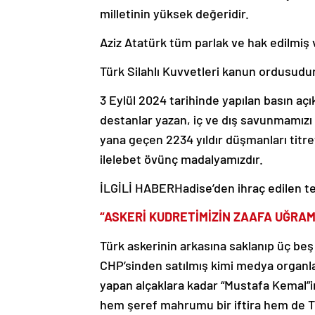
milletinin yüksek değeridir.
Aziz Atatürk tüm parlak ve hak edilmiş v
Türk Silahlı Kuvvetleri kanun ordusudu
3 Eylül 2024 tarihinde yapılan basın a
destanlar yazan, iç ve dış savunmamızı 
yana geçen 2234 yıldır düşmanları titret
ilelebet övünç madalyamızdır.
İLGİLİ HABER
Hadise’den ihraç edilen t
“ASKERİ KUDRETİMİZİN ZAAFA UĞRA
Türk askerinin arkasına saklanıp üç beş 
CHP’sinden satılmış kimi medya organlar
yapan alçaklara kadar “Mustafa Kemal”in
hem şeref mahrumu bir iftira hem de Tü