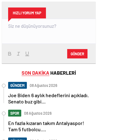
HIZLI YORUM YAP
GÖNDER
SON DAKİKA
HABERLERİ
GÜNDEM
08 Ağustos 2026
Joe Biden 6 aylık hedeflerini açıkladı.
Senato buz gibi…
SPOR
08 Ağustos 2026
En fazla kızaran takım Antalyaspor!
Tam 5 futbolcu….