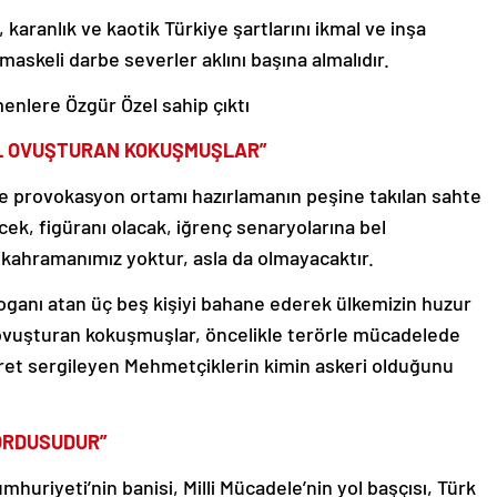
 karanlık ve kaotik Türkiye şartlarını ikmal ve inşa
skeli darbe severler aklını başına almalıdır.
enlere Özgür Özel sahip çıktı
EL OVUŞTURAN KOKUŞMUŞLAR”
e provokasyon ortamı hazırlamanın peşine takılan sahte
ek, figüranı olacak, iğrenç senaryolarına bel
ı kahramanımız yoktur, asla da olmayacaktır.
loganı atan üç beş kişiyi bahane ederek ülkemizin huzur
l ovuşturan kokuşmuşlar, öncelikle terörle mücadelede
saret sergileyen Mehmetçiklerin kimin askeri olduğunu
 ORDUSUDUR”
huriyeti’nin banisi, Milli Mücadele’nin yol başçısı, Türk