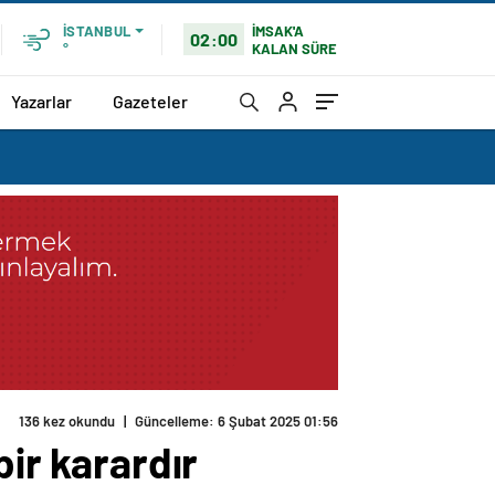
İMSAK'A
İSTANBUL
02:00
KALAN SÜRE
°
Yazarlar
Gazeteler
136 kez okundu
|
Güncelleme: 6 Şubat 2025 01:56
bir karardır