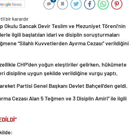
0
News
rp Okulu Sancak Devir Teslim ve Mezuniyet Töreni’nin
 ilgili başlatılan idari ve disiplin soruşturmaları
teğmene “Silahlı Kuvvetlerden Ayırma Cezası” verildiğini
ellikle CHP’den yoğun eleştiriler gelirken, hükümete
eri disipline uygun şekilde verildiğine vurgu yaptı.
 Hareket Partisi Genel Başkanı Devlet Bahçeli’den geldi.
rma Cezası Alan 5 Teğmen ve 3 Disiplin Amiri” ile ilgili
DİLDİ”
kilde: