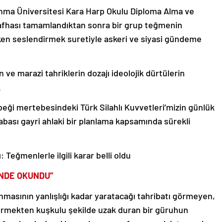
nma Üniversitesi Kara Harp Okulu Diploma Alma ve
safhası tamamlandıktan sonra bir grup teğmenin
ken seslendirmek suretiyle askeri ve siyasi gündeme
ve marazi tahriklerin dozajı ideolojik dürtülerin
.
ebeği mertebesindeki Türk Silahlı Kuvvetleri’mizin günlük
abası gayri ahlaki bir planlama kapsamında sürekli
 Teğmenlerle ilgili karar belli oldu
İNDE OKUNDU”
unmasının yanlışlığı kadar yaratacağı tahribatı görmeyen,
mekten kuşkulu şekilde uzak duran bir güruhun