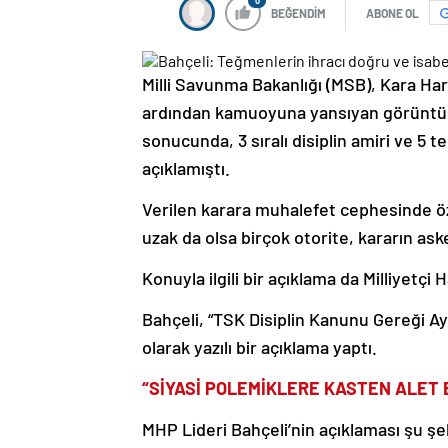
0
BEĞENDİM
ABONE OL
Milli Savunma Bakanlığı (MSB), Kara Ha
ardından kamuoyuna yansıyan görüntülerle
sonucunda, 3 sıralı disiplin amiri ve 5 
açıklamıştı.
Verilen karara muhalefet cephesinde öz
uzak da olsa birçok otorite, kararın ask
Konuyla ilgili bir açıklama da Milliyetçi
Bahçeli, “TSK Disiplin Kanunu Gereği Ayı
olarak yazılı bir açıklama yaptı.
“SİYASİ POLEMİKLERE KASTEN ALET E
MHP Lideri Bahçeli’nin açıklaması şu şe