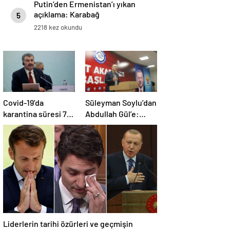
Putin’den Ermenistan’ı yıkan
açıklama: Karabağ
5
Azerbaycan’ın ayrılmaz bir
2218 kez okundu
parçasıdır!
Covid-19’da
Süleyman Soylu’dan
karantina süresi 7
Abdullah Gül’e:
güne düşürüldü |
Yazıklar olsun size
Canlı Blog
Liderlerin tarihi özürleri ve geçmişin