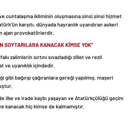
ve cuntalaşma ikliminin oluşmasına sinsi sinsi hizmet
ürk’ün karşıtı, dünyada hayranlık uyandıran askeri
n ajan provokatörlerdir.
AN SOYTARILARA KANACAK KİMSE YOK”
kı zalimlerin sırtını sıvazladığı zillet ve rezil
t ve uyanıklık içindedir.
ği gibi bağırıp çağıranlara gereği yapılmış, maşeri
ştur.
de ilke ve irade kaybı yaşayan ve Atatürkçülüğü geçim
 ve kanacak hiç kimse de kalmamıştır.