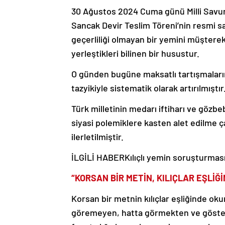
30 Ağustos 2024 Cuma günü Milli Savu
Sancak Devir Teslim Töreni’nin resmi 
geçerliliği olmayan bir yemini müştere
yerleştikleri bilinen bir husustur.
O günden bugüne maksatlı tartışmaların 
tazyikiyle sistematik olarak artırılmıştır
Türk milletinin medarı iftiharı ve gözb
siyasi polemiklere kasten alet edilme ç
ilerletilmiştir.
İLGİLİ HABER
Kılıçlı yemin soruşturması:
“KORSAN BİR METİN, KILIÇLAR EŞLİĞ
Korsan bir metnin kılıçlar eşliğinde ok
göremeyen, hatta görmekten ve göster