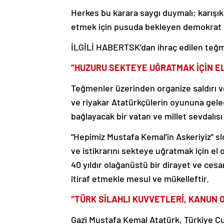
Herkes bu karara saygı duymalı; karışık,
etmek için pusuda bekleyen demokrat ma
İLGİLİ HABER
TSK’dan ihraç edilen teğm
“HUZURU SEKTEYE UĞRATMAK İÇİN 
Teğmenler üzerinden organize saldırı v
ve riyakar Atatürkçülerin oyununa gelec
bağlayacak bir vatan ve millet sevdalıs
“Hepimiz Mustafa Kemal’in Askeriyiz” s
ve istikrarını sekteye uğratmak için e
40 yıldır olağanüstü bir dirayet ve ce
itiraf etmekle mesul ve mükelleftir.
“TÜRK SİLAHLI KUVVETLERİ, KANUN
Gazi Mustafa Kemal Atatürk, Türkiye Cum