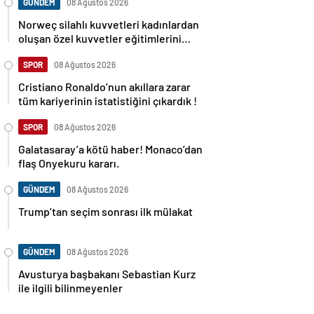
GÜNDEM
08 Ağustos 2026
Norweç silahlı kuvvetleri kadınlardan
oluşan özel kuvvetler eğitimlerini
başlattı.
SPOR
08 Ağustos 2026
Cristiano Ronaldo’nun akıllara zarar
tüm kariyerinin istatistiğini çıkardık !
SPOR
08 Ağustos 2026
Galatasaray’a kötü haber! Monaco’dan
flaş Onyekuru kararı.
GÜNDEM
08 Ağustos 2026
Trump’tan seçim sonrası ilk mülakat
GÜNDEM
08 Ağustos 2026
Avusturya başbakanı Sebastian Kurz
ile ilgili bilinmeyenler