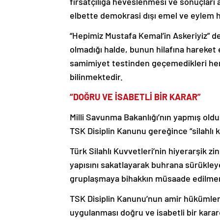
fırsatçılığa heveslenmesi ve sonuçları
elbette demokrasi dışı emel ve eylem he
“Hepimiz Mustafa Kemal’in Askeriyiz” de
olmadığı halde, bunun hilafına hareket 
samimiyet testinden geçemedikleri her 
bilinmektedir.
“DOĞRU VE İSABETLİ BİR KARAR”
Milli Savunma Bakanlığı’nın yapmış old
TSK Disiplin Kanunu gereğince “silahlı 
Türk Silahlı Kuvvetleri’nin hiyerarşik zin
yapısını sakatlayarak buhrana sürükleyen
gruplaşmaya bihakkın müsaade edilmem
TSK Disiplin Kanunu’nun amir hükümleri
uygulanması doğru ve isabetli bir karar