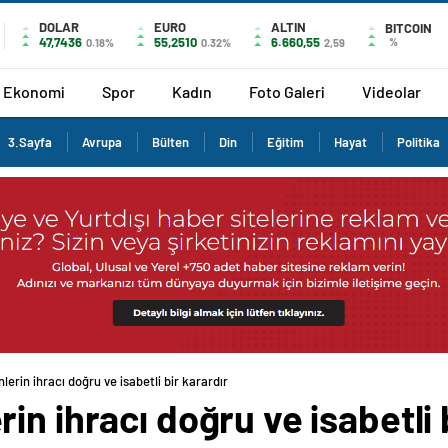
DOLAR
EURO
ALTIN
BITCOIN
47,7436
55,2510
6.660,55
%
0.18%
0.32%
2,59
Ekonomi
Spor
Kadın
Foto Galeri
Videolar
3.Sayfa
Avrupa
Bülten
Din
Eğitim
Hayat
Politika
erin ihracı doğru ve isabetli bir karardır
n ihracı doğru ve isabetli 