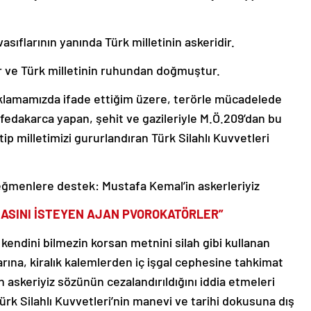
asıflarının yanında Türk milletinin askeridir.
r ve Türk milletinin ruhundan doğmuştur.
çıklamamızda ifade ettiğim üzere, terörle mücadelede
fedakarca yapan, şehit ve gazileriyle M.Ö.209’dan bu
ip milletimizi gururlandıran Türk Silahlı Kuvvetleri
eğmenlere destek: Mustafa Kemal’in askerleriyiz
MASINI İSTEYEN AJAN PVOROKATÖRLER”
kendini bilmezin korsan metnini silah gibi kullanan
ına, kiralık kalemlerden iç işgal cephesine tahkimat
 askeriyiz sözünün cezalandırıldığını iddia etmeleri
rk Silahlı Kuvvetleri’nin manevi ve tarihi dokusuna dış