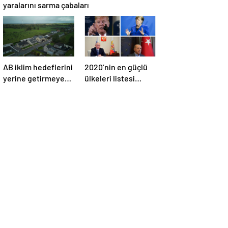
yaralarını sarma çabaları
AB iklim hedeflerini
2020’nin en güçlü
yerine getirmeyen
ülkeleri listesi
İrlanda’yı 26 milyar
açıklandı
euroluk ceza
bekliyor olabilir