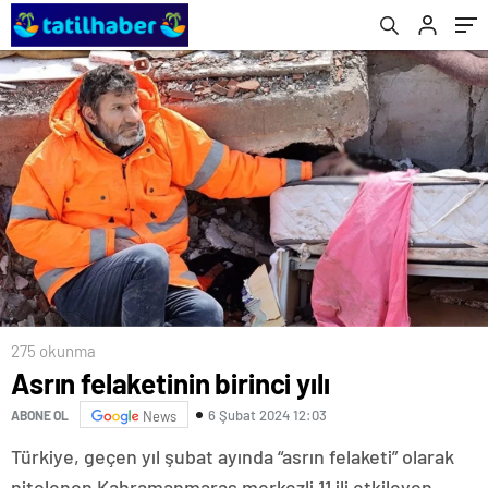
275 okunma
Asrın felaketinin birinci yılı
6 Şubat 2024 12:03
ABONE OL
News
Türkiye, geçen yıl şubat ayında “asrın felaketi” olarak
nitelenen Kahramanmaraş merkezli 11 ili etkileyen