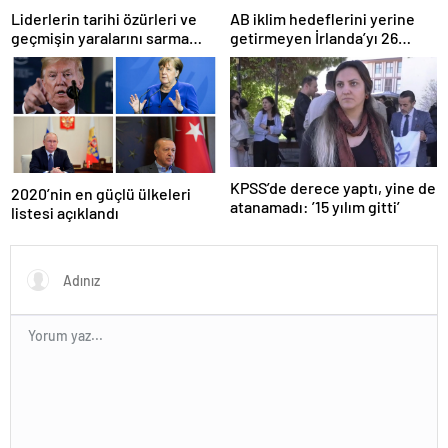
Liderlerin tarihi özürleri ve
AB iklim hedeflerini yerine
geçmişin yaralarını sarma
getirmeyen İrlanda’yı 26
çabaları
milyar euroluk ceza bekliyor
olabilir
KPSS’de derece yaptı, yine de
2020’nin en güçlü ülkeleri
atanamadı: ’15 yılım gitti’
listesi açıklandı