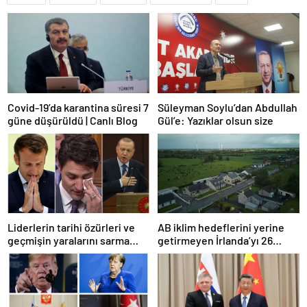
Covid-19’da karantina süresi 7
Süleyman Soylu’dan Abdullah
güne düşürüldü | Canlı Blog
Gül’e: Yazıklar olsun size
Liderlerin tarihi özürleri ve
AB iklim hedeflerini yerine
geçmişin yaralarını sarma
getirmeyen İrlanda’yı 26
çabaları
milyar euroluk ceza bekliyor
olabilir