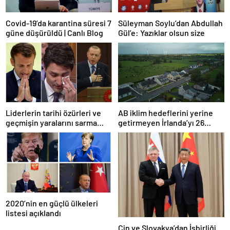
Covid-19’da karantina süresi 7
Süleyman Soylu’dan Abdullah
güne düşürüldü | Canlı Blog
Gül’e: Yazıklar olsun size
Liderlerin tarihi özürleri ve
AB iklim hedeflerini yerine
geçmişin yaralarını sarma
getirmeyen İrlanda’yı 26
çabaları
milyar euroluk ceza bekliyor
olabilir
2020’nin en güçlü ülkeleri
listesi açıklandı
Çin ve Slovakya’dan İşbirliği