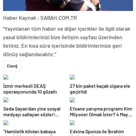
Haber Kaynak : SABAH.COM.TR
“Yayınlanan tüm haber ve diğer içerikler ile ilgili olarak
yasal bildirimlerinizi bize iletişim sayfası üzerinden
iletiniz. En kısa süre içerisinde bildirimlerinize geri
dönüş sağlanılacaktır.”
Elazığ
İzmir merkezli DEAŞ
27 bin paket kaçak sigara ele
operasyonunda 10 gözaltı
geçirildi
Seda Sayan’dan yine sosyal
Efsane yarışma programı Kim
medyayı sallayan sözler!
Milyoner Olmak İster? 4 Mayıs
Annesi ve ablası meğer…
Pazar akşamı atv
ekranlarında!
“Hamilelik kiloları babaya
Edvina Sponza ile İbrahim