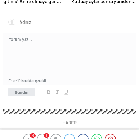
gitmiş” Anne olmaya gün
Kutluay aylar sonra yeniden
sayan Sahra Işık’ın eşi
birlikte! ‘Bu defa kesin bitti’
görünümüyle gündem oldu!
demişti…
En az 10 karakter gerekli
Gönder
HABER
0
0