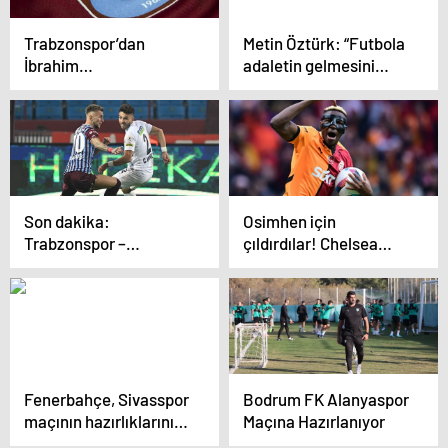
Trabzonspor’dan
Metin Öztürk: “Futbola
İbrahim
adaletin gelmesini
Hacıosmanoğlu’na
istiyoruz”
çağrı!
Son dakika:
Osimhen için
Trabzonspor –
çıldırdılar! Chelsea
Kasımpaşa maçında
derken büyük ters
inanılmaz son! Gol
köşe…
düellosunda kazanan
yok…
Fenerbahçe, Sivasspor
Bodrum FK Alanyaspor
maçının hazırlıklarını
Maçına Hazırlanıyor
tamamladı