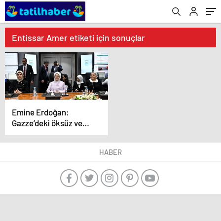
Entissar Amer etiketi için sonuçlar
Emine Erdoğan:
Gazze’deki öksüz ve
yetim çocukları misafir
etmeye hazırız
HABER