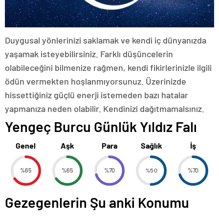
Duygusal yönlerinizi saklamak ve kendi iç dünyanızda
yaşamak isteyebilirsiniz. Farklı düşüncelerin
olabileceğini bilmenize rağmen, kendi fikirlerinizle ilgili
ödün vermekten hoşlanmıyorsunuz. Üzerinizde
hissettiğiniz güçlü enerji istemeden bazı hatalar
yapmanıza neden olabilir. Kendinizi dağıtmamalsınız.
Yengeç Burcu Günlük Yıldız Falı
Genel
Aşk
Para
Sağlık
İş
%65
%65
%70
%50
%70
Gezegenlerin Şu anki Konumu